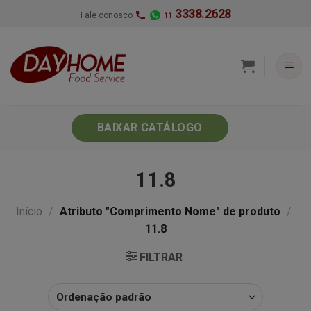
Skip
3338.2628
Fale conosco
11
to
content
BAIXAR CATÁLOGO
11.8
Início
/
Atributo "Comprimento Nome" de produto
/
11.8
FILTRAR