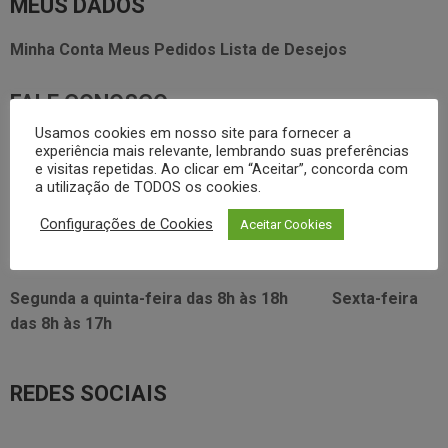
MEUS DADOS
Minha Conta
Meus Pedidos
Lista de Desejos
FALE CONOSCO
Usamos cookies em nosso site para fornecer a
3338.2628
experiência mais relevante, lembrando suas preferências
foodservice@dayhome.com.br
11
e visitas repetidas. Ao clicar em “Aceitar”, concorda com
Atendimento Whatsapp
a utilização de TODOS os cookies.
VISITE NOSSO SHOWRROM:
Configurações de Cookies
Aceitar Cookies
Rua Araújo Figueiredo, 96
Segunda a quinta-feira das
8h às 18h
Sexta-feira
das
8h às 17h
REDES SOCIAIS