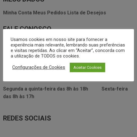
Minha Conta
Meus Pedidos
Lista de Desejos
FALE CONOSCO
Usamos cookies em nosso site para fornecer a
3338.2628
foodservice@dayhome.com.br
11
experiência mais relevante, lembrando suas preferências
e visitas repetidas. Ao clicar em “Aceitar”, concorda com
Atendimento Whatsapp
a utilização de TODOS os cookies.
VISITE NOSSO SHOWRROM:
Configurações de Cookies
Aceitar Cookies
Rua Araújo Figueiredo, 96
Segunda a quinta-feira das
8h às 18h
Sexta-feira
das
8h às 17h
REDES SOCIAIS