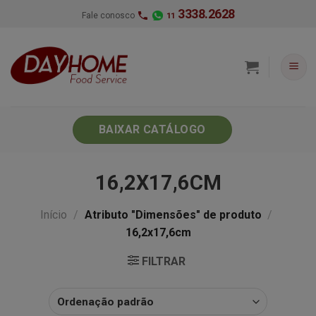
Skip
3338.2628
Fale conosco
11
to
content
BAIXAR CATÁLOGO
16,2X17,6CM
Início
/
Atributo "Dimensões" de produto
/
16,2x17,6cm
FILTRAR