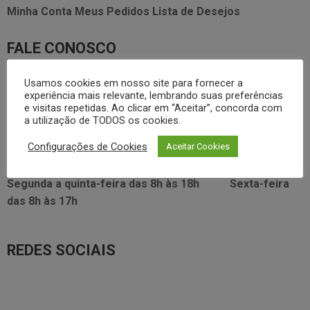
Minha Conta
Meus Pedidos
Lista de Desejos
FALE CONOSCO
3338.2628
foodservice@dayhome.com.br
Usamos cookies em nosso site para fornecer a
11
experiência mais relevante, lembrando suas preferências
Atendimento Whatsapp
e visitas repetidas. Ao clicar em “Aceitar”, concorda com
a utilização de TODOS os cookies.
VISITE NOSSO SHOWRROM:
Configurações de Cookies
Aceitar Cookies
Rua Araújo Figueiredo, 96
Segunda a quinta-feira das
8h às 18h
Sexta-feira
das
8h às 17h
REDES SOCIAIS