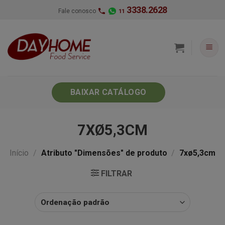
Skip
3338.2628
Fale conosco
11
to
content
BAIXAR CATÁLOGO
7XØ5,3CM
Início
/
Atributo "Dimensões" de produto
/
7xø5,3cm
FILTRAR