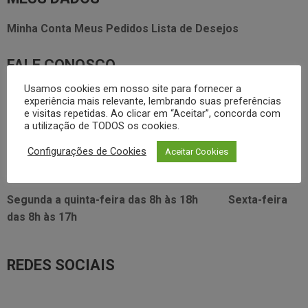
Minha Conta
Meus Pedidos
Lista de Desejos
FALE CONOSCO
Usamos cookies em nosso site para fornecer a
3338.2628
foodservice@dayhome.com.br
11
experiência mais relevante, lembrando suas preferências
e visitas repetidas. Ao clicar em “Aceitar”, concorda com
Atendimento Whatsapp
a utilização de TODOS os cookies.
VISITE NOSSO SHOWRROM:
Configurações de Cookies
Aceitar Cookies
Rua Araújo Figueiredo, 96
Segunda a quinta-feira das
8h às 18h
Sexta-feira
das
8h às 17h
REDES SOCIAIS