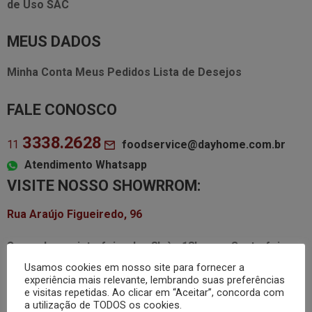
de Uso
SAC
MEUS DADOS
Minha Conta
Meus Pedidos
Lista de Desejos
FALE CONOSCO
3338.2628
foodservice@dayhome.com.br
11
Atendimento Whatsapp
VISITE NOSSO SHOWRROM:
Rua Araújo Figueiredo, 96
Segunda a quinta-feira das
8h às 18h
Sexta-feira
das
8h às 17h
Usamos cookies em nosso site para fornecer a
experiência mais relevante, lembrando suas preferências
e visitas repetidas. Ao clicar em “Aceitar”, concorda com
a utilização de TODOS os cookies.