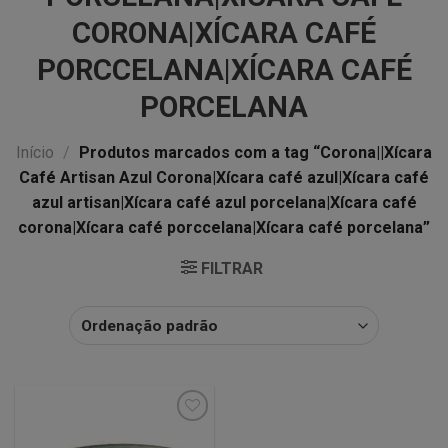
CORONA|XÍCARA CAFÉ
PORCCELANA|XÍCARA CAFÉ
PORCELANA
Início
/
Produtos marcados com a tag “Corona||Xícara
Café Artisan Azul Corona|Xícara café azul|Xícara café
azul artisan|Xícara café azul porcelana|Xícara café
corona|Xícara café porccelana|Xícara café porcelana”
FILTRAR