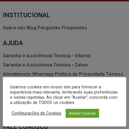
INSTITUCIONAL
Sobre nós
Blog
Perguntas Frequentes
AJUDA
Garantia e Assistência Técnica • Vitamix
Garantia e Assistência Técnica • Zahav
Atendimento Whatsapp
Política de Privacidade
Termos
de Uso
SAC
Usamos cookies em nosso site para fornecer a
experiência mais relevante, lembrando suas preferências
e visitas repetidas. Ao clicar em “Aceitar”, concorda com
MEUS DADOS
a utilização de TODOS os cookies.
Minha Conta
Meus Pedidos
Lista de Desejos
Configurações de Cookies
Aceitar Cookies
FALE CONOSCO