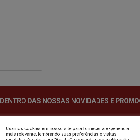
lista de
desejos
 DENTRO DAS NOSSAS NOVIDADES E PROMO
Usamos cookies em nosso site para fornecer a experiência
MEUS DADOS
mais relevante, lembrando suas preferências e visitas
repetidas. Ao clicar em “Aceitar”, concorda com a utilização