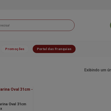
Promoções
Portal das Franquias
Exibindo um ú
arina Oval 31cm
ox
Minha