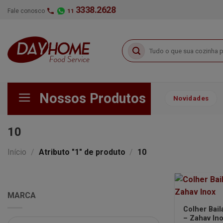
Skip
3338.2628
Fale conosco
11
to
content
Pesquisar
por:
Nossos Produtos
Novidades
10
Início
/
Atributo "1" de produto
/
10
MARCA
Colher Bail
– Zahav In