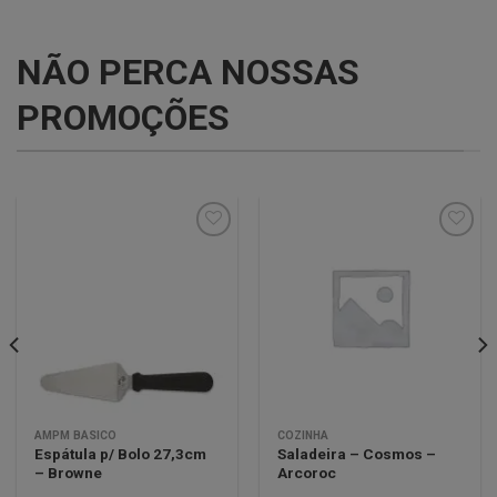
NÃO PERCA NOSSAS
PROMOÇÕES
Minha
Minha
lista de
lista de
desejos
desejos
AMPM BÁSICO
COZINHA
Espátula p/ Bolo 27,3cm
Saladeira – Cosmos –
– Browne
Arcoroc