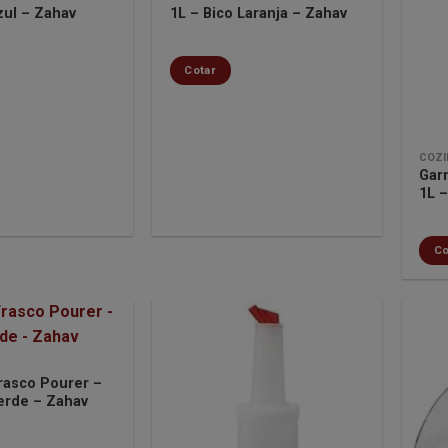
Minha
Minha
zul – Zahav
1L – Bico Laranja – Zahav
lista de
lista de
desejos
desejos
Cotar
COZI
Gar
1L 
Co
Frasco Pourer –
Minha
Minha
Verde – Zahav
lista de
lista de
desejos
desejos