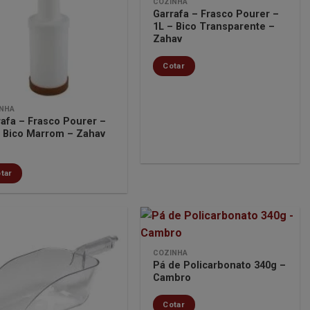
COZINHA
Minha
Minha
Garrafa – Frasco Pourer –
lista de
lista de
1L – Bico Transparente –
desejos
desejos
Zahav
Cotar
NHA
rafa – Frasco Pourer –
– Bico Marrom – Zahav
tar
COZINHA
Pá de Policarbonato 340g –
Minha
Minha
Cambro
lista de
lista de
desejos
desejos
Cotar