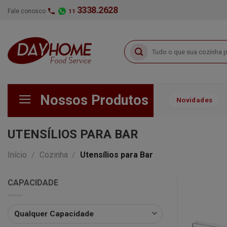
Skip
3338.2628
Fale conosco
11
to
content
Pesquisar
por:
Nossos Produtos
Novidades
UTENSÍLIOS PARA BAR
Início
/
Cozinha
/
Utensílios para Bar
CAPACIDADE