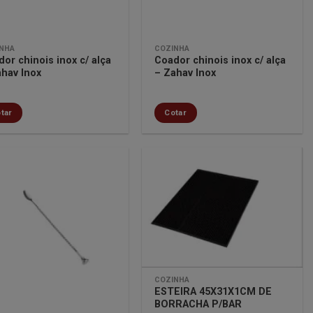
NHA
COZINHA
or chinois inox c/ alça
Coador chinois inox c/ alça
ahav Inox
– Zahav Inox
tar
Cotar
Minha
Minha
lista de
lista de
desejos
desejos
COZINHA
ESTEIRA 45X31X1CM DE
BORRACHA P/BAR