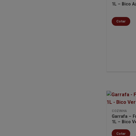
1L – Bico A
Cotar
COZINHA
Garrafa – 
1L – Bico 
Cotar