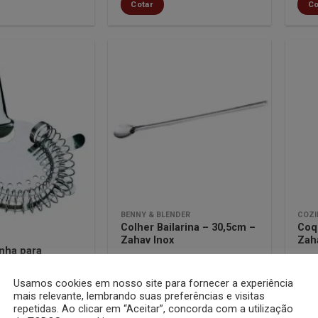
Cotar
Co
Minha
Minha
lista de
lista de
desejos
desejos
BENNY & BLENDER
COZI
Colher Bailarina – 30,5cm –
Coq
Zahav Inox
Zah
nha para
Zahav Inox
Cotar
Co
Usamos cookies em nosso site para fornecer a experiência
mais relevante, lembrando suas preferências e visitas
repetidas. Ao clicar em “Aceitar”, concorda com a utilização