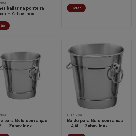
NHA
er bailarina ponteira
Cotar
9cm – Zahav Inox
tar
Minha
Minha
lista de
lista de
desejos
desejos
NHA
COZINHA
de para Gelo com alças
Balde para Gelo com alças
5L – Zahav Inox
– 4,6L – Zahav Inox