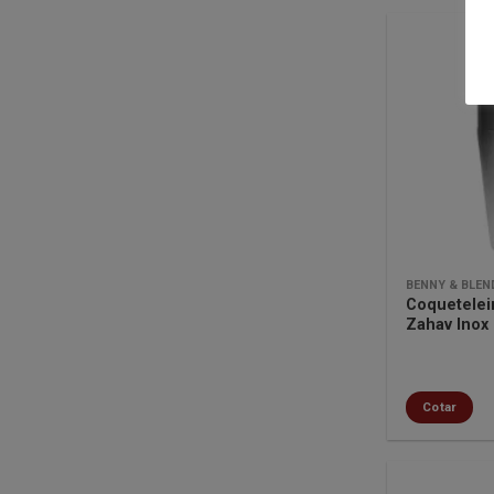
BENNY & BLEN
Coquetelei
Zahav Inox
Cotar