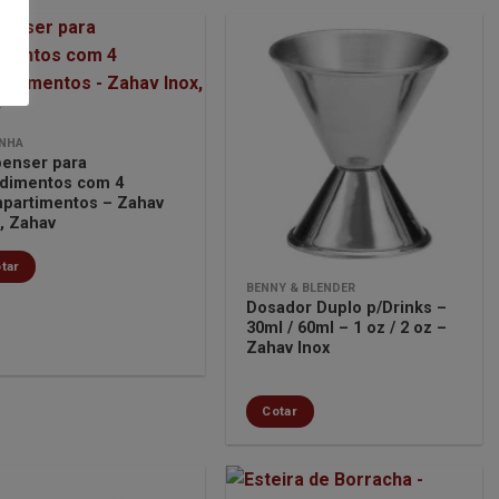
Minha
Minha
lista de
lista de
NHA
desejos
desejos
penser para
dimentos com 4
partimentos – Zahav
, Zahav
tar
BENNY & BLENDER
Dosador Duplo p/Drinks –
30ml / 60ml – 1 oz / 2 oz –
Zahav Inox
Cotar