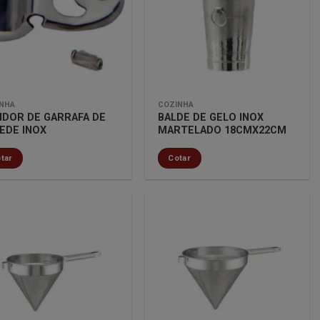
lista de
lista de
desejos
desejos
NHA
COZINHA
IDOR DE GARRAFA DE
BALDE DE GELO INOX
EDE INOX
MARTELADO 18CMX22CM
tar
Cotar
Minha
Minha
lista de
lista de
desejos
desejos