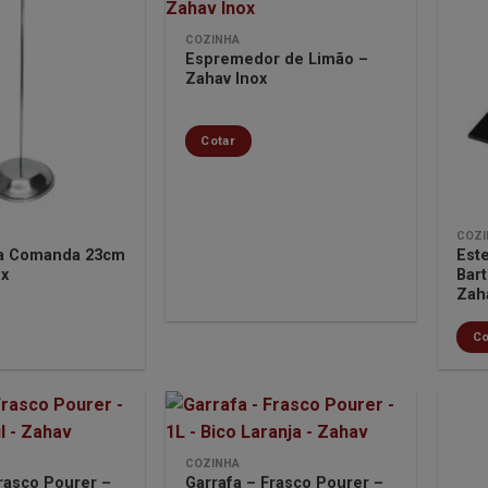
COZINHA
Espremedor de Limão –
Minha
Minha
Zahav Inox
lista de
lista de
desejos
desejos
Cotar
COZI
ra Comanda 23cm
Este
ox
Bart
Zah
Co
COZINHA
Frasco Pourer –
Garrafa – Frasco Pourer –