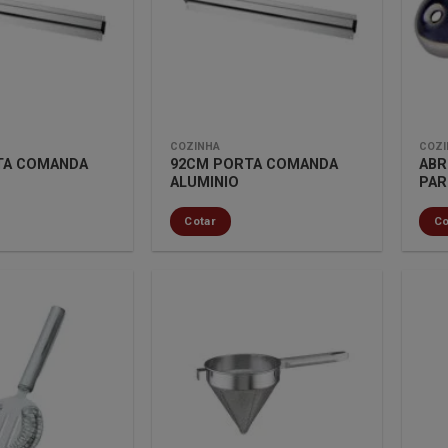
lista de
lista de
desejos
desejos
COZINHA
COZI
TA COMANDA
92CM PORTA COMANDA
ABR
ALUMINIO
PAR
Cotar
Co
Minha
Minha
lista de
lista de
desejos
desejos