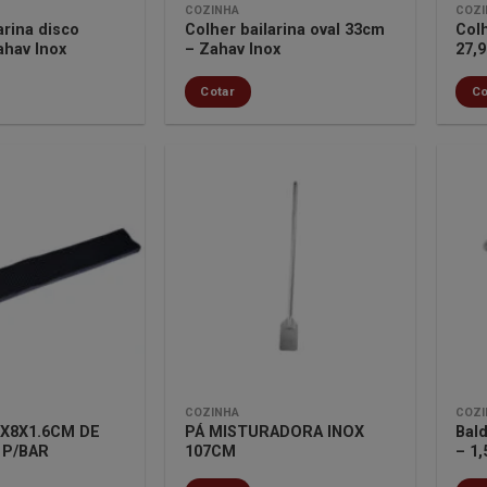
COZINHA
COZI
arina disco
Colher bailarina oval 33cm
Colh
ahav Inox
– Zahav Inox
27,
Cotar
Co
Minha
Minha
lista de
lista de
desejos
desejos
COZINHA
COZI
9X8X1.6CM DE
PÁ MISTURADORA INOX
Bal
 P/BAR
107CM
– 1,