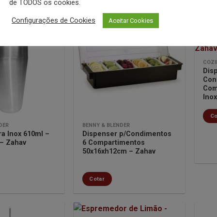
de TODOS os cookies.
Configurações de Cookies
Aceitar Cookies
Minha
Minha
lista de
lista de
COZI
desejos
desejos
Dis
Con
Com
Inox
Co
DER
BENNY & BLENDER
ra Inox 610ml –
Dispenser p/Condimentos
 – Zahav
6 Compartimentos
50x16xh12cm – Zahav
Cotar