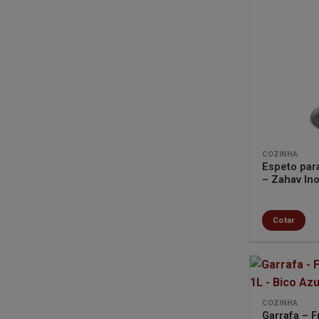
COZINHA
Espeto pa
– Zahav In
Cotar
COZINHA
Garrafa – 