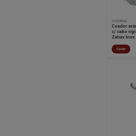
COZINHA
Coador aran
c/ cabo ríg
Zahav Inox
Cotar