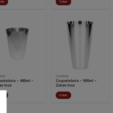
tar
Cotar
Minha
Minha
lista de
lista de
desejos
desejos
NHA
COZINHA
ueteleira – 480ml –
Coqueteleira – 900ml –
av Inox
Zahav Inox
tar
Cotar