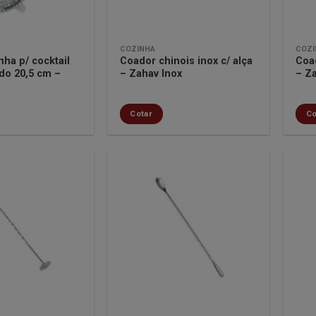
COZINHA
COZI
ha p/ cocktail
Coador chinois inox c/ alça
Coad
ido 20,5 cm –
– Zahav Inox
– Z
Cotar
Co
Minha
Minha
lista de
lista de
desejos
desejos