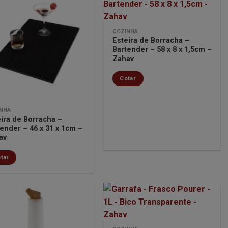
COZINHA
Minha
Minha
Esteira de Borracha –
lista de
lista de
Bartender – 58 x 8 x 1,5cm –
desejos
desejos
Zahav
Cotar
NHA
ira de Borracha –
ender – 46 x 31 x 1cm –
av
tar