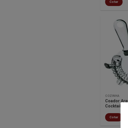
Cotar
COZINHA
Coador Ara
Cocktail – 
Cotar