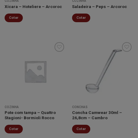
COZINHA
COZINHA
Xícara – Hoteliere – Arcoroc
Saladeira – Peps – Arcoroc
Cotar
Cotar
Minha
Minha
lista de
lista de
desejos
desejos
COZINHA
CONCHAS
Pote com tampa – Quattro
Concha Camwear 30ml –
Stagioni- Bormioli Rocco
26,8cm – Cambro
Cotar
Cotar