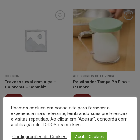
Minha
Minha
lista de
lista de
desejos
desejos
COZINHA
ACESSÓRIOS DE COZINHA
Travessa oval com alça –
Polvilhador Tampa Pó Fino –
Caloroma – Schmidt
Cambro
Cotar
Cotar
Usamos cookies em nosso site para fornecer a
experiência mais relevante, lembrando suas preferências
e visitas repetidas. Ao clicar em “Aceitar”, concorda com
a utilização de TODOS os cookies.
Configurações de Cookies
Aceitar Cookies