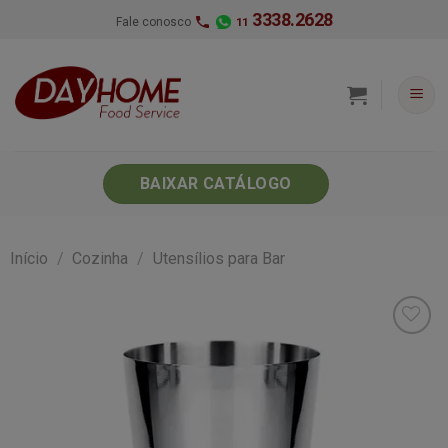
Skip
3338.2628
Fale conosco
11
to
content
BAIXAR CATÁLOGO
Início
/
Cozinha
/
Utensílios para Bar
Minha
lista de
desejos