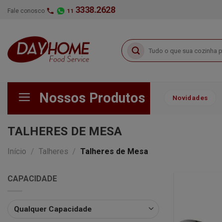
Skip
3338.2628
Fale conosco
11
to
content
Pesquisar
por:
Nossos Produtos
Novidades
TALHERES DE MESA
Início
/
Talheres
/
Talheres de Mesa
CAPACIDADE