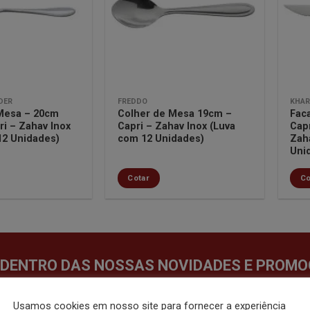
lista de
lista de
desejos
desejos
DER
FREDDO
KHAR
Mesa – 20cm
Colher de Mesa 19cm –
Fac
ri – Zahav Inox
Capri – Zahav Inox (Luva
Cap
12 Unidades)
com 12 Unidades)
Zah
Uni
Cotar
Co
 DENTRO DAS NOSSAS NOVIDADES E PROMO
Usamos cookies em nosso site para fornecer a experiência