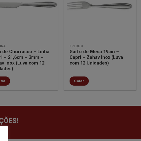
lista de
lista de
desejos
desejos
INA
FREDDO
a de Churrasco – Linha
Garfo de Mesa 19cm –
ri – 21,6cm – 3mm –
Capri – Zahav Inox (Luva
av Inox (Luva com 12
com 12 Unidades)
dades)
tar
Cotar
ÇÕES!