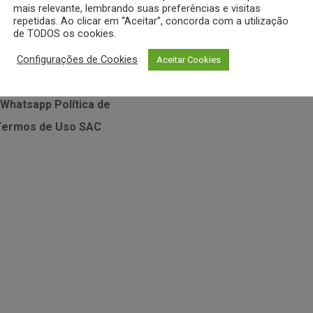
mais relevante, lembrando suas preferências e visitas
repetidas. Ao clicar em “Aceitar”, concorda com a utilização
MEUS DADOS
de TODOS os cookies.
Configurações de Cookies
sistência Técnica • Vitamix
Minha Conta
Meus Pedidos
Aceitar Cookies
sistência Técnica • Zahav
Desejos
 Whatsapp
Política de
Termos de Uso
SAC