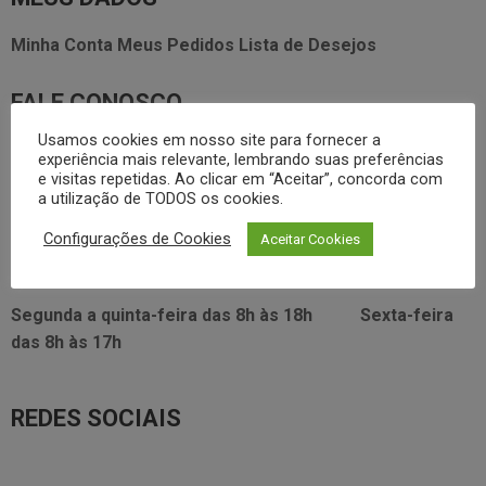
Minha Conta
Meus Pedidos
Lista de Desejos
FALE CONOSCO
Usamos cookies em nosso site para fornecer a
3338.2628
foodservice@dayhome.com.br
11
experiência mais relevante, lembrando suas preferências
e visitas repetidas. Ao clicar em “Aceitar”, concorda com
Atendimento Whatsapp
a utilização de TODOS os cookies.
VISITE NOSSO SHOWRROM:
Configurações de Cookies
Aceitar Cookies
Rua Araújo Figueiredo, 96
Segunda a quinta-feira das
8h às 18h
Sexta-feira
das
8h às 17h
REDES SOCIAIS