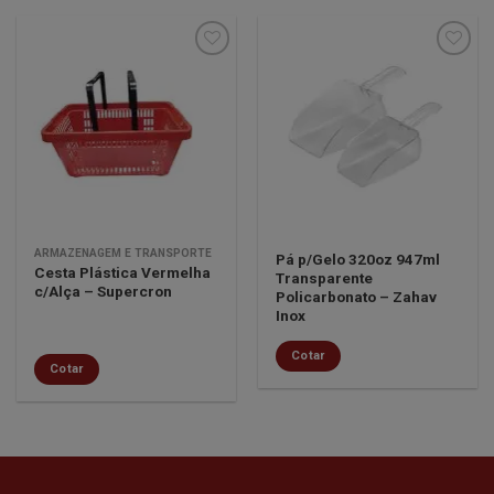
Minha
Minha
lista de
lista de
desejos
desejos
ARMAZENAGEM E TRANSPORTE
Pá p/Gelo 320oz 947ml
Cesta Plástica Vermelha
Transparente
c/Alça – Supercron
Policarbonato – Zahav
Inox
Cotar
Cotar