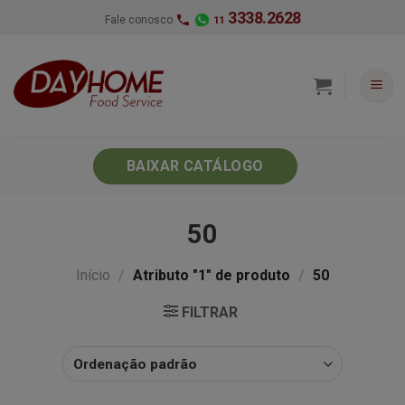
Skip
3338.2628
Fale conosco
11
to
content
BAIXAR CATÁLOGO
50
Início
/
Atributo "1" de produto
/
50
FILTRAR