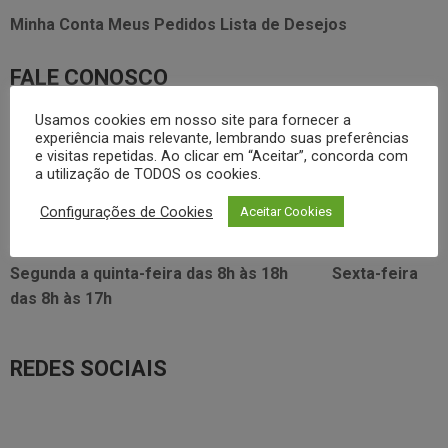
Minha Conta
Meus Pedidos
Lista de Desejos
FALE CONOSCO
Usamos cookies em nosso site para fornecer a
3338.2628
foodservice@dayhome.com.br
11
experiência mais relevante, lembrando suas preferências
e visitas repetidas. Ao clicar em “Aceitar”, concorda com
Atendimento Whatsapp
a utilização de TODOS os cookies.
VISITE NOSSO SHOWRROM:
Configurações de Cookies
Aceitar Cookies
Rua Araújo Figueiredo, 96
Segunda a quinta-feira das
8h às 18h
Sexta-feira
das
8h às 17h
REDES SOCIAIS