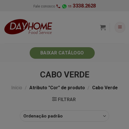
Skip
3338.2628
Fale conosco
11
to
content
BAIXAR CATÁLOGO
CABO VERDE
Início
/
Atributo "Cor" de produto
/
Cabo Verde
FILTRAR