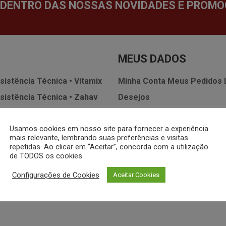
 DENTRO DAS NOSSAS NOVIDADES E PROMO
MEUS DADOS
sistência Técnica • Vitamix
Minha Conta
Meus Pedidos
sistência Técnica • Zahav
Desejos
 Whatsapp
Política de
Usamos cookies em nosso site para fornecer a experiência
Termos de Uso
SAC
mais relevante, lembrando suas preferências e visitas
repetidas. Ao clicar em “Aceitar”, concorda com a utilização
de TODOS os cookies.
Configurações de Cookies
Aceitar Cookies