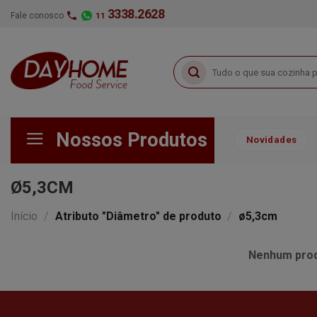
Skip
3338.2628
Fale conosco
11
to
content
Pesquisar
por:
Nossos Produtos
Novidades
Ø5,3CM
Início
/
Atributo "Diâmetro" de produto
/
ø5,3cm
Nenhum produ