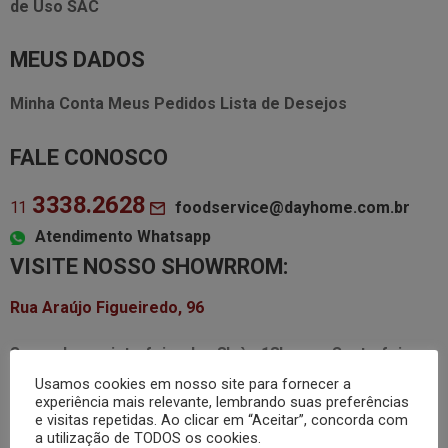
de Uso
SAC
MEUS DADOS
Minha Conta
Meus Pedidos
Lista de Desejos
FALE CONOSCO
3338.2628
foodservice@dayhome.com.br
11
Atendimento Whatsapp
VISITE NOSSO SHOWRROM:
Rua Araújo Figueiredo, 96
Segunda a quinta-feira das
8h às 18h
Sexta-feira
das
8h às 17h
Usamos cookies em nosso site para fornecer a
experiência mais relevante, lembrando suas preferências
e visitas repetidas. Ao clicar em “Aceitar”, concorda com
a utilização de TODOS os cookies.