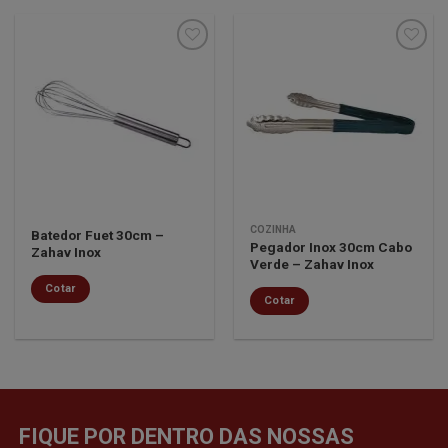
Minha
Minha
lista de
lista de
desejos
desejos
COZINHA
Batedor Fuet 30cm –
Pegador Inox 30cm Cabo
Zahav Inox
Verde – Zahav Inox
Cotar
Cotar
FIQUE POR DENTRO DAS NOSSAS