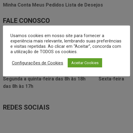
Minha Conta
Meus Pedidos
Lista de Desejos
FALE CONOSCO
3338.2628
foodservice@dayhome.com.br
Usamos cookies em nosso site para fornecer a
11
experiência mais relevante, lembrando suas preferências
Atendimento Whatsapp
e visitas repetidas. Ao clicar em “Aceitar”, concorda com
a utilização de TODOS os cookies.
VISITE NOSSO SHOWRROM:
Configurações de Cookies
Aceitar Cookies
Rua Araújo Figueiredo, 96
Segunda a quinta-feira das
8h às 18h
Sexta-feira
das
8h às 17h
REDES SOCIAIS