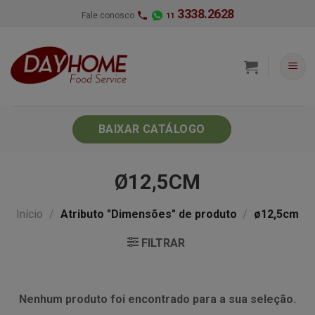
Skip
3338.2628
Fale conosco
11
to
content
BAIXAR CATÁLOGO
Ø12,5CM
Início
/
Atributo "Dimensões" de produto
/
ø12,5cm
FILTRAR
Nenhum produto foi encontrado para a sua seleção.