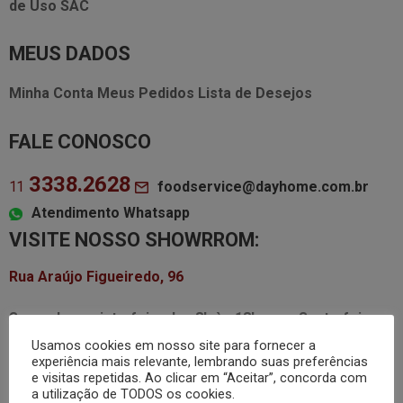
de Uso
SAC
MEUS DADOS
Minha Conta
Meus Pedidos
Lista de Desejos
FALE CONOSCO
3338.2628
foodservice@dayhome.com.br
11
Atendimento Whatsapp
VISITE NOSSO SHOWRROM:
Rua Araújo Figueiredo, 96
Segunda a quinta-feira das
8h às 18h
Sexta-feira
das
8h às 17h
Usamos cookies em nosso site para fornecer a
experiência mais relevante, lembrando suas preferências
e visitas repetidas. Ao clicar em “Aceitar”, concorda com
a utilização de TODOS os cookies.