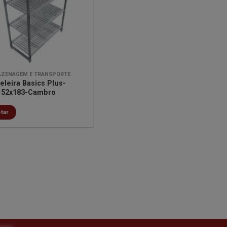
lista de
desejos
ZENAGEM E TRANSPORTE
eleira Basics Plus-
152x183-Cambro
tar