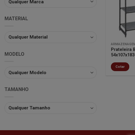
MATERIAL
ARMAZENAGEM
Prateleira 
MODELO
54x107x18
Cotar
TAMANHO