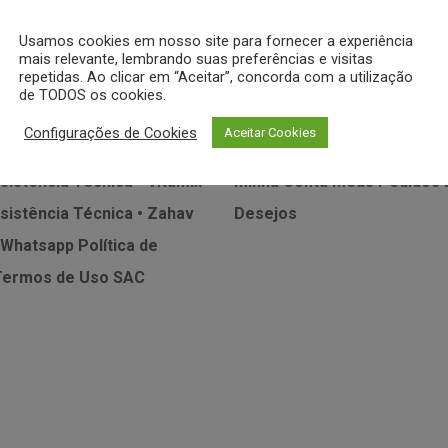
 DENTRO DAS NOSSAS NOVIDADES E PROMO
Usamos cookies em nosso site para fornecer a experiência
mais relevante, lembrando suas preferências e visitas
repetidas. Ao clicar em “Aceitar”, concorda com a utilização
de TODOS os cookies.
Configurações de Cookies
MEUS DADOS
Aceitar Cookies
sistência Técnica • Vitamix
Minha Conta
Meus Pedidos
sistência Técnica • Zahav
Desejos
 Whatsapp
Política de
Termos de Uso
SAC