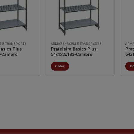
lista de
lista de
desejos
desejos
 E TRANSPORTE
ARMAZENAGEM E TRANSPORTE
ARMA
Basics Plus-
Prateleira Basics Plus-
Prat
3-Cambro
54x122x183-Cambro
54x
Cotar
Co