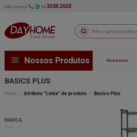
Skip
3338.2628
Fale conosco
11
to
content
Pesquisar
por:
Nossos Produtos
Novidades
BASICS PLUS
Início
/
Atributo "Linha" de produto
/
Basics Plus
MARCA