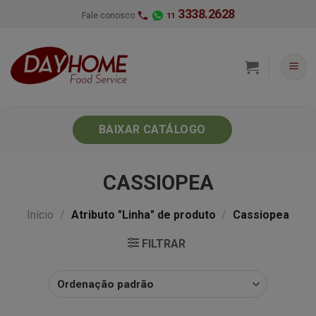
Skip
3338.2628
Fale conosco
11
to
content
BAIXAR CATÁLOGO
CASSIOPEA
Início
/
Atributo "Linha" de produto
/
Cassiopea
FILTRAR