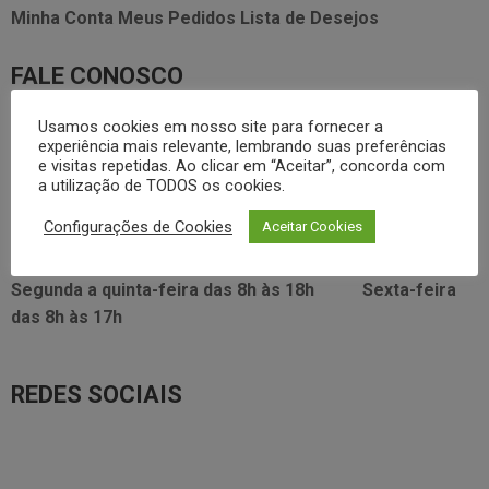
Minha Conta
Meus Pedidos
Lista de Desejos
FALE CONOSCO
3338.2628
Usamos cookies em nosso site para fornecer a
foodservice@dayhome.com.br
11
experiência mais relevante, lembrando suas preferências
Atendimento Whatsapp
e visitas repetidas. Ao clicar em “Aceitar”, concorda com
a utilização de TODOS os cookies.
VISITE NOSSO SHOWRROM:
Configurações de Cookies
Aceitar Cookies
Rua Araújo Figueiredo, 96
Segunda a quinta-feira das
8h às 18h
Sexta-feira
das
8h às 17h
REDES SOCIAIS