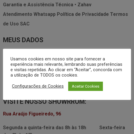
Garantia e Assistência Técnica • Zahav
Atendimento Whatsapp
Política de Privacidade
Termos
de Uso
SAC
MEUS DADOS
Minha Conta
Meus Pedidos
Lista de Desejos
Usamos cookies em nosso site para fornecer a
experiência mais relevante, lembrando suas preferências
FALE CONOSCO
e visitas repetidas. Ao clicar em “Aceitar”, concorda com
a utilização de TODOS os cookies.
3338.2628
foodservice@dayhome.com.br
11
Configurações de Cookies
Aceitar Cookies
Atendimento Whatsapp
VISITE NOSSO SHOWRROM:
Rua Araújo Figueiredo, 96
Segunda a quinta-feira das
8h às 18h
Sexta-feira