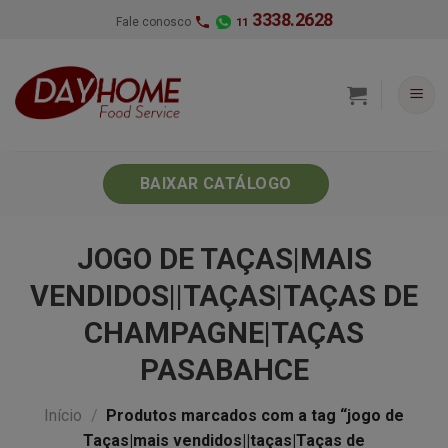
Skip
3338.2628
Fale conosco
11
to
content
BAIXAR CATÁLOGO
JOGO DE TAÇAS|MAIS
VENDIDOS||TAÇAS|TAÇAS DE
CHAMPAGNE|TAÇAS
PASABAHCE
Início
/
Produtos marcados com a tag “jogo de
Taças|mais vendidos||taças|Taças de