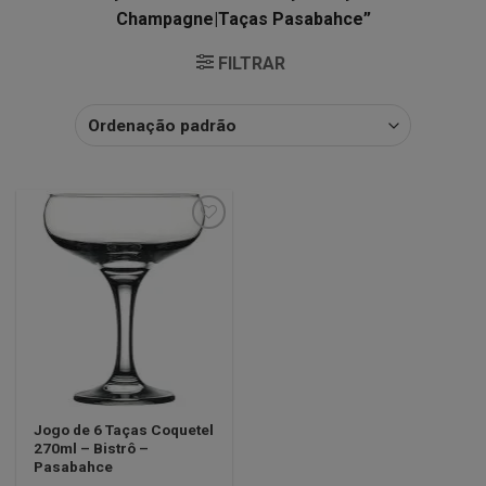
Champagne|Taças Pasabahce”
FILTRAR
Minha
lista de
desejos
Jogo de 6 Taças Coquetel
270ml – Bistrô –
Pasabahce