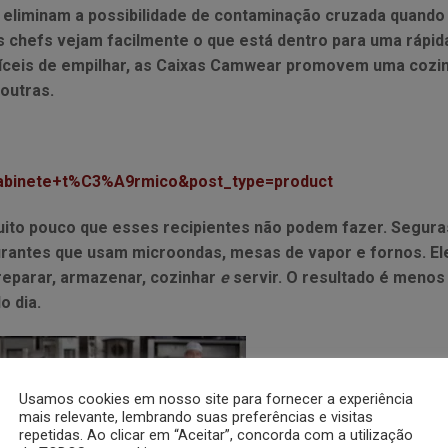
 eliminam a possibilidade de contaminação cruzada quand
os chefs vejam facilmente o que está dentro para uma rápida
fíceis de empilhar, as Caixas Camwear promovem uma cozin
outras.
gabinete+t%C3%A9rmico&post_type=product
ito pouco que esses recipientes não podem fazer. Segura
aurantes que usam microondas, mesas de vapor e fornos. 
eparar, armazenar, cozinhar
e
servir. O resultado é meno
o dia.
Usamos cookies em nosso site para fornecer a experiência
mais relevante, lembrando suas preferências e visitas
repetidas. Ao clicar em “Aceitar”, concorda com a utilização