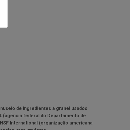
useio de ingredientes a granel usados
DA (agência federal do Departamento de
NSF International (organização americana