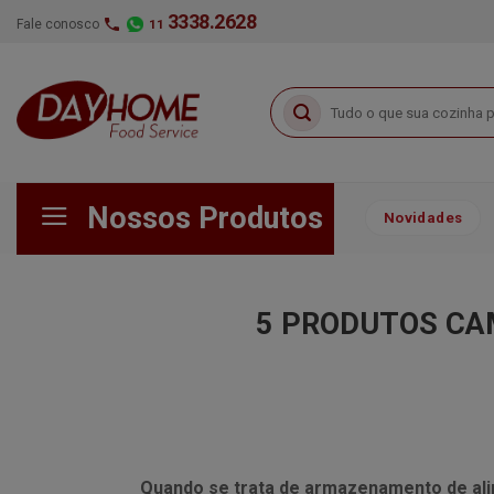
Skip
3338.2628
Fale conosco
11
to
content
Pesquisar
por:
Nossos Produtos
Novidades
5 PRODUTOS CA
Quando se trata de armazenamento de al