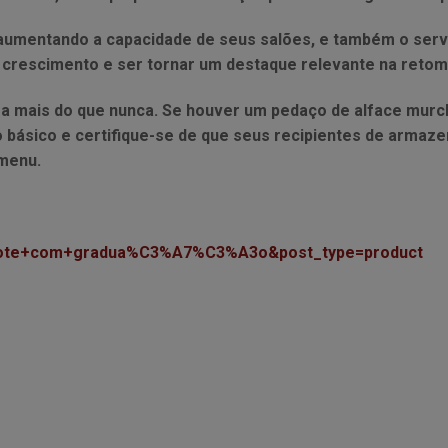
aumentando a capacidade de seus salões, e também o serv
o crescimento e ser tornar um destaque relevante na reto
ra mais do que nunca. Se houver um pedaço de alface murc
ao básico e certifique-se de que seus recipientes de arm
u menu.
s=pote+com+gradua%C3%A7%C3%A3o&post_type=product