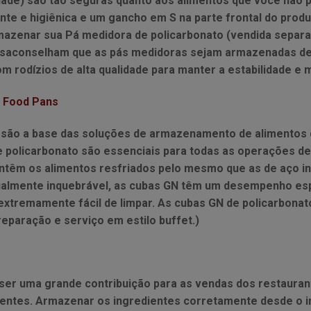
idade) são tão seguras quanto aos alimentos que você não p
nte e higiênica e um gancho em S na parte frontal do prod
mazenar sua Pá medidora de policarbonato (vendida separa
saconselham que as pás medidoras sejam armazenadas dent
 rodízios de alta qualidade para manter a estabilidade e 
 Food Pans
ão a base das soluções de armazenamento de alimentos d
 policarbonato são essenciais para todas as operações de
êm os alimentos resfriados pelo mesmo que as de aço ino
rtualmente inquebrável, as cubas GN têm um desempenho esp
te extremamente fácil de limpar. As cubas GN de policarb
paração e serviço em estilo buffet.)
r uma grande contribuição para as vendas dos restaurante
entes. Armazenar os ingredientes corretamente desde o in