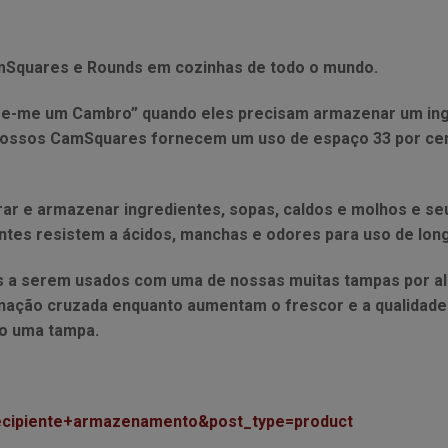
mSquares e Rounds em cozinhas de todo o mundo.
sse-me um Cambro” quando eles precisam armazenar um ing
nossos CamSquares fornecem um uso de espaço 33 por cen
urar e armazenar ingredientes, sopas, caldos e molhos e s
tes resistem a ácidos, manchas e odores para uso de long
 serem usados ​​com uma de nossas muitas tampas por al
ação cruzada enquanto aumentam o frescor e a qualidade d
o uma tampa.
recipiente+armazenamento&post_type=product