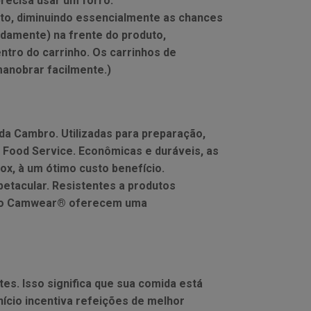
recisa usar um forro.
uto, diminuindo essencialmente as chances
damente) na frente do produto,
ro do carrinho. Os carrinhos de
manobrar facilmente.)
a Cambro. Utilizadas para preparação,
 Food Service. Econômicas e duráveis, as
x, à um ótimo custo benefício.
etacular. Resistentes a produtos
onato Camwear® oferecem uma
s. Isso significa que sua comida está
ício incentiva refeições de melhor