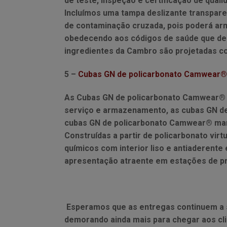
de teste, inspeção e certificação de qual
Incluímos uma tampa deslizante transpare
de contaminação cruzada, pois poderá ar
obedecendo aos códigos de saúde que de
ingredientes da Cambro são projetadas com
5 –
Cubas GN de policarbonato Camwear®
As Cubas GN de policarbonato Camwear® s
serviço e armazenamento, as cubas GN de
cubas GN de policarbonato Camwear® mant
Construídas a partir de policarbonato vi
químicos com interior liso e antiaderen
apresentação atraente em estações de pre
Esperamos que as entregas continuem a se
demorando ainda mais para chegar aos cli