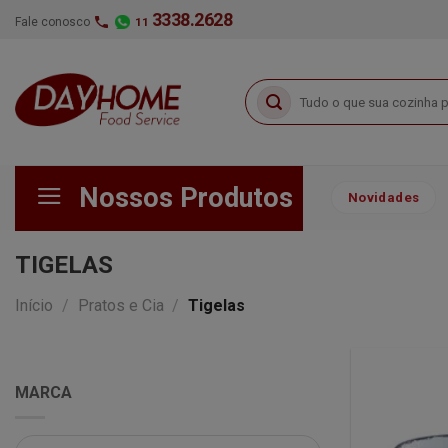
Skip
3338.2628
Fale conosco
11
to
content
Pesquisar
por:
Nossos Produtos
Novidades
TIGELAS
Início
/
Pratos e Cia
/
Tigelas
MARCA