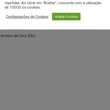
MEUS DADOS
repetidas. Ao clicar em “Aceitar”, concorda com a utilização
de TODOS os cookies.
sistência Técnica • Vitamix
Minha Conta
Meus Pedidos
Configurações de Cookies
Aceitar Cookies
sistência Técnica • Zahav
Desejos
 Whatsapp
Política de
Termos de Uso
SAC