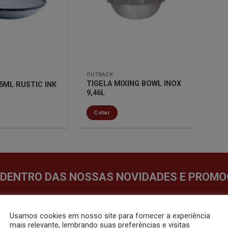
lista de
lista de
desejos
desejos
OUTBACK
TIGELA MIXING BOWL INOX
5ML RUSTIC INK
9,46L
Cotar
 DENTRO DAS NOSSAS NOVIDADES E PROMO
Usamos cookies em nosso site para fornecer a experiência
mais relevante, lembrando suas preferências e visitas