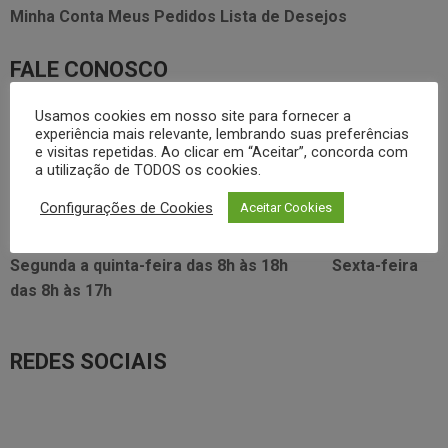
Minha Conta
Meus Pedidos
Lista de Desejos
FALE CONOSCO
3338.2628
Usamos cookies em nosso site para fornecer a
foodservice@dayhome.com.br
11
experiência mais relevante, lembrando suas preferências
Atendimento Whatsapp
e visitas repetidas. Ao clicar em “Aceitar”, concorda com
a utilização de TODOS os cookies.
VISITE NOSSO SHOWRROM:
Configurações de Cookies
Aceitar Cookies
Rua Araújo Figueiredo, 96
Segunda a quinta-feira das
8h às 18h
Sexta-feira
das
8h às 17h
REDES SOCIAIS