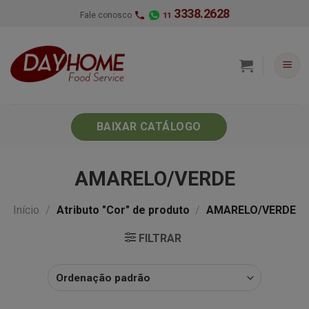
Skip
3338.2628
Fale conosco
11
to
content
BAIXAR CATÁLOGO
AMARELO/VERDE
Início
/
Atributo "Cor" de produto
/
AMARELO/VERDE
FILTRAR