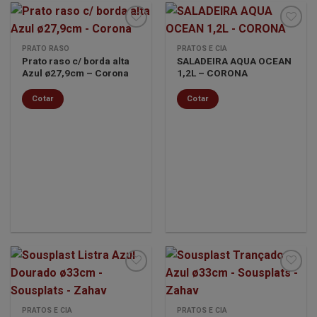
PRATO RASO
PRATOS E CIA
Prato raso c/ borda alta
SALADEIRA AQUA OCEAN
Minha
Minha
Azul ø27,9cm – Corona
1,2L – CORONA
lista de
lista de
desejos
desejos
Cotar
Cotar
Minha
Minha
PRATOS E CIA
PRATOS E CIA