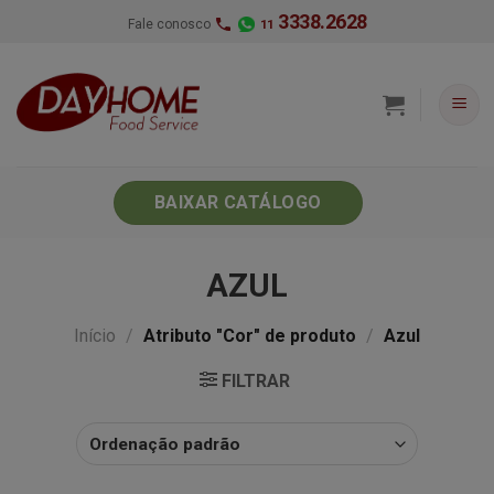
Skip
3338.2628
Fale conosco
11
to
content
BAIXAR CATÁLOGO
AZUL
Início
/
Atributo "Cor" de produto
/
Azul
FILTRAR