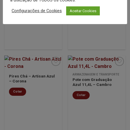
Configurações de Cookies
Aceitar Cookies
ARMAZENAGEM E TRANSPORTE
Pires Chá – Artisan Azul
Pote com Graduação
– Corona
Minha
Minha
Azul 11,4L – Cambro
lista de
lista de
desejos
desejos
Cotar
Cotar