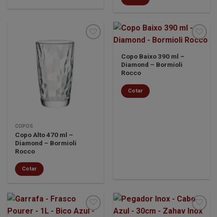
Copo Baixo 390 ml –
Diamond – Bormioli
Minha
Minha
Rocco
lista de
lista de
desejos
desejos
Cotar
Este
produto
tem
COPOS
várias
Copo Alto 470 ml –
variantes.
Diamond – Bormioli
Rocco
As
opções
Cotar
podem
Este
ser
produto
escolhidas
tem
na
várias
página