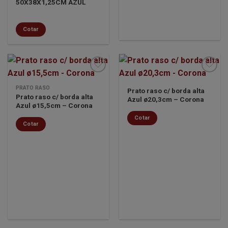
50X38X1,25CM AZUL
Cotar
PRATO RASO
Prato raso c/ borda alta
Prato raso c/ borda alta
Azul ø20,3cm – Corona
Minha
Minha
Azul ø15,5cm – Corona
lista de
lista de
desejos
desejos
Cotar
Cotar