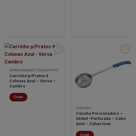
Minha
Minha
ARMAZENAGEM E TRANSPORTE
lista de
lista de
Carrinho p/Pratos 4
desejos
desejos
Colunas Azul – Versa –
Cambro
Cotar
CONCHAS
Concha Porcionadora –
240ml -Perfurada – Cabo
Azul – Zahav Inox
Cotar