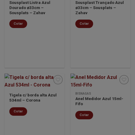
lista de
lista de
Sousplast Listra Azul
Sousplast Trançado Azul
desejos
desejos
Dourado ø33cm –
ø33cm – Sousplats –
Sousplats – Zahav
Zahav
Cotar
Cotar
BISNAGAS
Tigela c/ borda alta Azul
Anel Medidor Azul 15ml-
534ml – Corona
Minha
Minha
Fifo
lista de
lista de
desejos
desejos
Cotar
Cotar