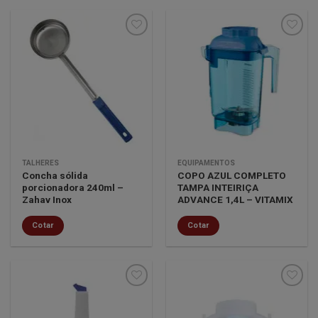
Minha
Minha
lista de
lista de
desejos
desejos
TALHERES
EQUIPAMENTOS
Concha sólida
COPO AZUL COMPLETO
porcionadora 240ml –
TAMPA INTEIRIÇA
Zahav Inox
ADVANCE 1,4L – VITAMIX
Cotar
Cotar