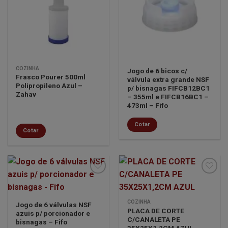
Minha
Minha
lista de
lista de
desejos
desejos
COZINHA
Jogo de 6 bicos c/
Frasco Pourer 500ml
válvula extra grande NSF
Polipropileno Azul –
p/ bisnagas FIFCB12BC1
Zahav
– 355ml e FIFCB16BC1 –
473ml – Fifo
Cotar
Cotar
Minha
Minha
COZINHA
Jogo de 6 válvulas NSF
lista de
lista de
PLACA DE CORTE
azuis p/ porcionador e
desejos
desejos
C/CANALETA PE
bisnagas – Fifo
35X25X1,2CM AZUL