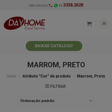
Skip
3338.2628
Fale conosco
11
to
content
BAIXAR CATÁLOGO
MARROM, PRETO
Início
/
Atributo "Cor" de produto
/
Marrom, Preto
FILTRAR