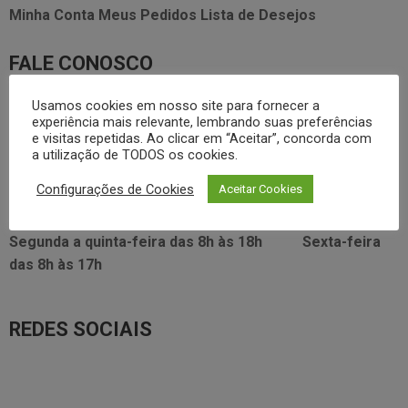
Minha Conta
Meus Pedidos
Lista de Desejos
FALE CONOSCO
3338.2628
Usamos cookies em nosso site para fornecer a
foodservice@dayhome.com.br
11
experiência mais relevante, lembrando suas preferências
Atendimento Whatsapp
e visitas repetidas. Ao clicar em “Aceitar”, concorda com
a utilização de TODOS os cookies.
VISITE NOSSO SHOWRROM:
Configurações de Cookies
Aceitar Cookies
Rua Araújo Figueiredo, 96
Segunda a quinta-feira das
8h às 18h
Sexta-feira
das
8h às 17h
REDES SOCIAIS