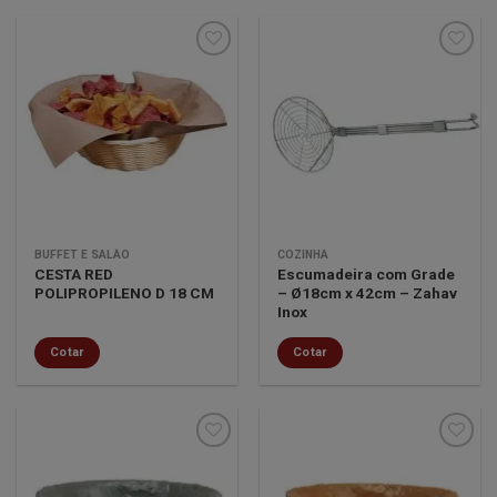
Minha
Minha
lista de
lista de
desejos
desejos
BUFFET E SALÃO
COZINHA
CESTA RED
Escumadeira com Grade
POLIPROPILENO D 18 CM
– Ø18cm x 42cm – Zahav
Inox
Cotar
Cotar