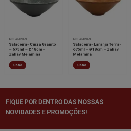
Minha
Minha
lista de
lista de
desejos
desejos
MELAMINAS
MELAMINAS
Saladeira- Cinza Granito
Saladeira- Laranja Terra-
– 675ml – Ø18cm –
675ml – Ø18cm – Zahav
Zahav Melamina
Melamina
Cotar
Cotar
FIQUE POR DENTRO DAS NOSSAS
NOVIDADES E PROMOÇÕES!