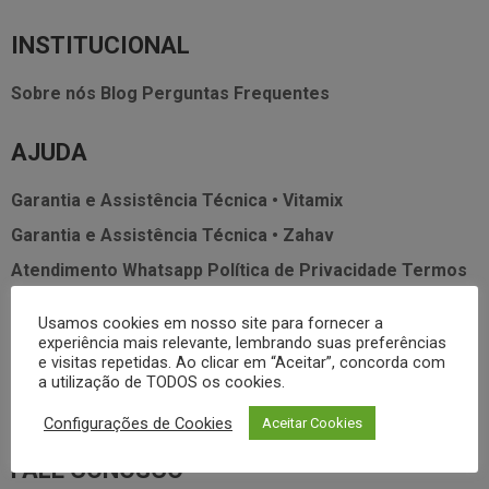
INSTITUCIONAL
Sobre nós
Blog
Perguntas Frequentes
AJUDA
Garantia e Assistência Técnica • Vitamix
Garantia e Assistência Técnica • Zahav
Atendimento Whatsapp
Política de Privacidade
Termos
de Uso
SAC
Usamos cookies em nosso site para fornecer a
experiência mais relevante, lembrando suas preferências
MEUS DADOS
e visitas repetidas. Ao clicar em “Aceitar”, concorda com
a utilização de TODOS os cookies.
Minha Conta
Meus Pedidos
Lista de Desejos
Configurações de Cookies
Aceitar Cookies
FALE CONOSCO