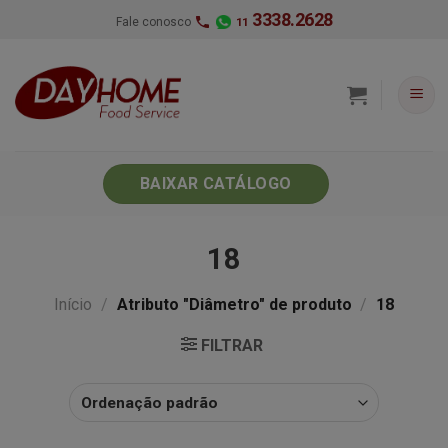
Skip
3338.2628
Fale conosco
11
to
content
BAIXAR CATÁLOGO
18
Início
/
Atributo "Diâmetro" de produto
/
18
FILTRAR