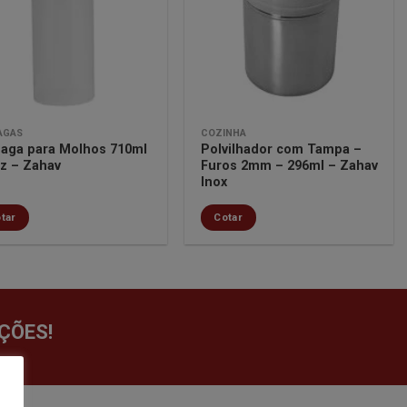
lista de
lista de
desejos
desejos
AGAS
COZINHA
naga para Molhos 710ml
Polvilhador com Tampa –
oz – Zahav
Furos 2mm – 296ml – Zahav
Inox
tar
Cotar
ÇÕES!