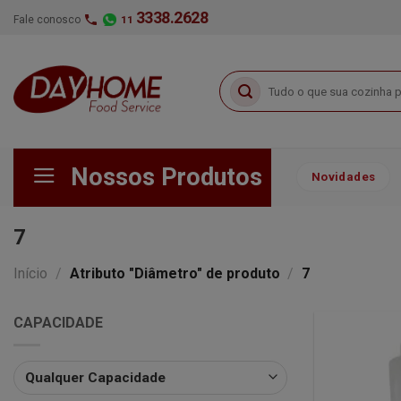
Skip
3338.2628
Fale conosco
11
to
content
Pesquisar
por:
Nossos Produtos
Novidades
7
Início
/
Atributo "Diâmetro" de produto
/
7
CAPACIDADE