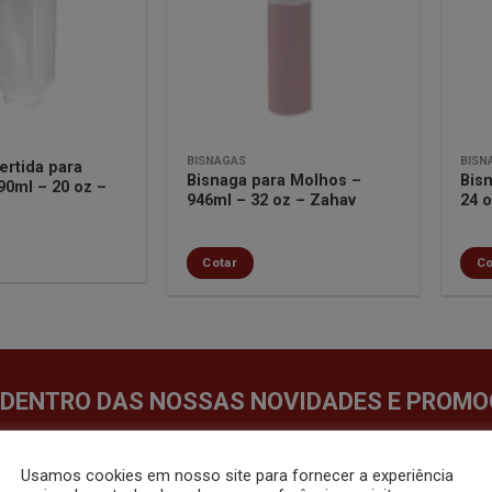
lista de
lista de
desejos
desejos
BISNAGAS
BISN
ertida para
Bisnaga para Molhos –
Bis
90ml – 20 oz –
946ml – 32 oz – Zahav
24 
Cotar
Co
 DENTRO DAS NOSSAS NOVIDADES E PROMO
Usamos cookies em nosso site para fornecer a experiência