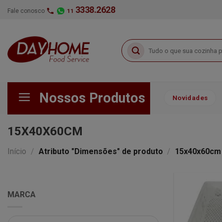
Skip
3338.2628
Fale conosco
11
to
content
Pesquisar
por:
Nossos Produtos
Novidades
15X40X60CM
Início
/
Atributo "Dimensões" de produto
/
15x40x60cm
MARCA