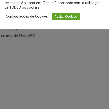
MEUS DADOS
repetidas. Ao clicar em “Aceitar”, concorda com a utilização
de TODOS os cookies.
sistência Técnica • Vitamix
Minha Conta
Meus Pedidos
Configurações de Cookies
Aceitar Cookies
sistência Técnica • Zahav
Desejos
 Whatsapp
Política de
Termos de Uso
SAC