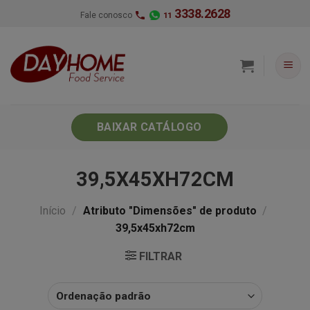
Skip
3338.2628
Fale conosco
11
to
content
BAIXAR CATÁLOGO
39,5X45XH72CM
Início
/
Atributo "Dimensões" de produto
/
39,5x45xh72cm
FILTRAR