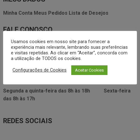
Minha Conta
Meus Pedidos
Lista de Desejos
FALE CONOSCO
Usamos cookies em nosso site para fornecer a
3338.2628
foodservice@dayhome.com.br
11
experiência mais relevante, lembrando suas preferências
e visitas repetidas. Ao clicar em “Aceitar”, concorda com
Atendimento Whatsapp
a utilização de TODOS os cookies.
VISITE NOSSO SHOWRROM:
Configurações de Cookies
Aceitar Cookies
Rua Araújo Figueiredo, 96
Segunda a quinta-feira das
8h às 18h
Sexta-feira
das
8h às 17h
REDES SOCIAIS