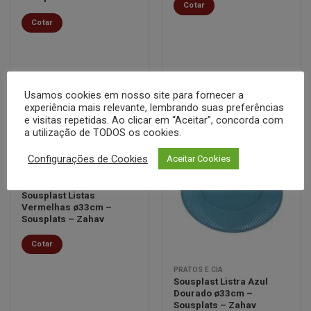
Cotar
Cotar
Usamos cookies em nosso site para fornecer a
experiência mais relevante, lembrando suas preferências
e visitas repetidas. Ao clicar em “Aceitar”, concorda com
a utilização de TODOS os cookies.
Configurações de Cookies
Aceitar Cookies
Minha
Minha
PRATOS E CIA
lista de
lista de
Sousplast Listas
desejos
desejos
Vermelhas ø33cm –
Sousplats – Zahav
Cotar
PRATOS E CIA
Sousplast Listra Azul
Dourado ø33cm –
Sousplats – Zahav