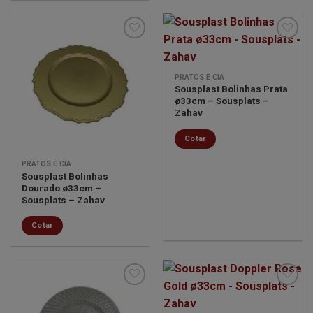
Minha
Minha
PRATOS E CIA
lista de
lista de
Sousplast Bolinhas Prata
desejos
desejos
ø33cm – Sousplats –
Zahav
Cotar
PRATOS E CIA
Sousplast Bolinhas
Dourado ø33cm –
Sousplats – Zahav
Cotar