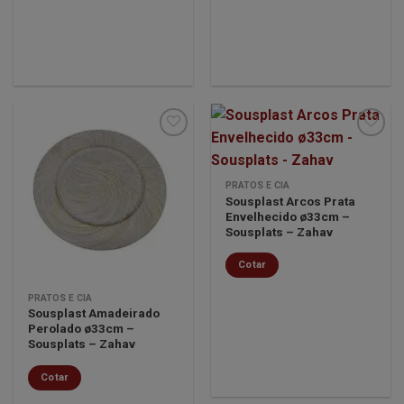
Minha
Minha
PRATOS E CIA
lista de
lista de
Sousplast Arcos Prata
desejos
desejos
Envelhecido ø33cm –
Sousplats – Zahav
Cotar
PRATOS E CIA
Sousplast Amadeirado
Perolado ø33cm –
Sousplats – Zahav
Cotar