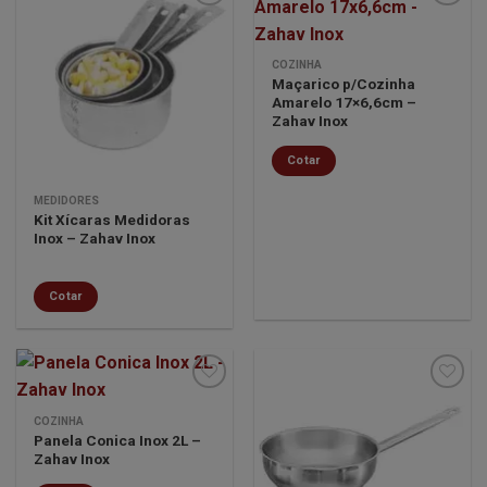
Minha
Minha
COZINHA
lista de
lista de
Maçarico p/Cozinha
desejos
desejos
Amarelo 17×6,6cm –
Zahav Inox
Cotar
MEDIDORES
Kit Xícaras Medidoras
Inox – Zahav Inox
Cotar
COZINHA
Panela Conica Inox 2L –
Minha
Minha
Zahav Inox
lista de
lista de
desejos
desejos