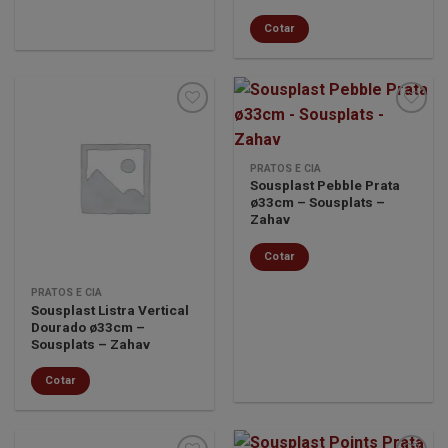
Cotar
Minha
Minha
PRATOS E CIA
lista de
lista de
Sousplast Pebble Prata
desejos
desejos
ø33cm – Sousplats –
Zahav
Cotar
PRATOS E CIA
Sousplast Listra Vertical
Dourado ø33cm –
Sousplats – Zahav
Cotar