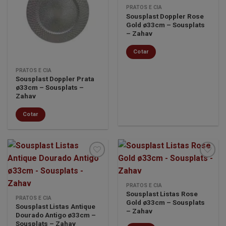
Minha
Minha
PRATOS E CIA
lista de
lista de
Sousplast Doppler Rose
desejos
desejos
Gold ø33cm – Sousplats
– Zahav
Cotar
PRATOS E CIA
Sousplast Doppler Prata
ø33cm – Sousplats –
Zahav
Cotar
Minha
Minha
PRATOS E CIA
lista de
lista de
Sousplast Listas Rose
PRATOS E CIA
desejos
desejos
Gold ø33cm – Sousplats
Sousplast Listas Antique
– Zahav
Dourado Antigo ø33cm –
Sousplats – Zahav