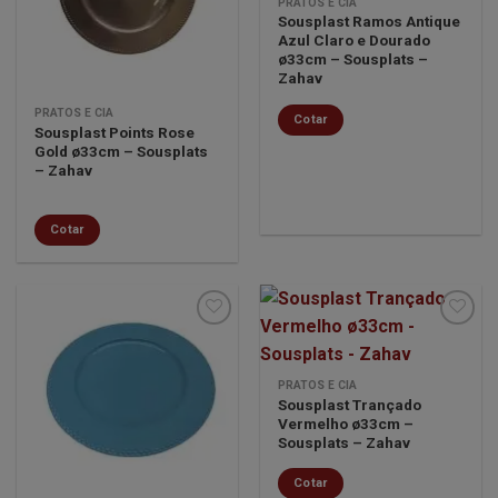
PRATOS E CIA
desejos
desejos
Sousplast Ramos Antique
Azul Claro e Dourado
ø33cm – Sousplats –
Zahav
PRATOS E CIA
Cotar
Sousplast Points Rose
Gold ø33cm – Sousplats
– Zahav
Cotar
Minha
Minha
PRATOS E CIA
lista de
lista de
Sousplast Trançado
desejos
desejos
Vermelho ø33cm –
Sousplats – Zahav
Cotar