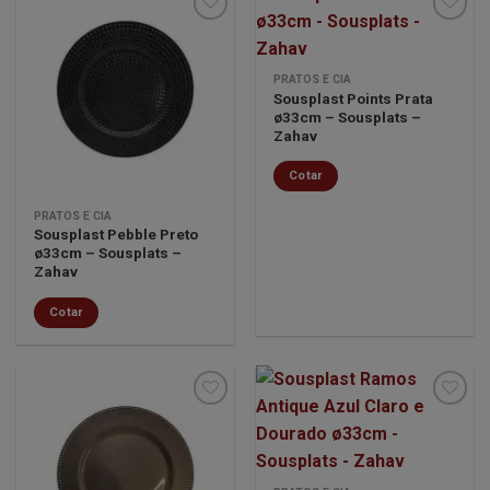
Minha
Minha
PRATOS E CIA
lista de
lista de
Sousplast Points Prata
desejos
desejos
ø33cm – Sousplats –
Zahav
Cotar
PRATOS E CIA
Sousplast Pebble Preto
ø33cm – Sousplats –
Zahav
Cotar
Minha
Minha
lista de
lista de