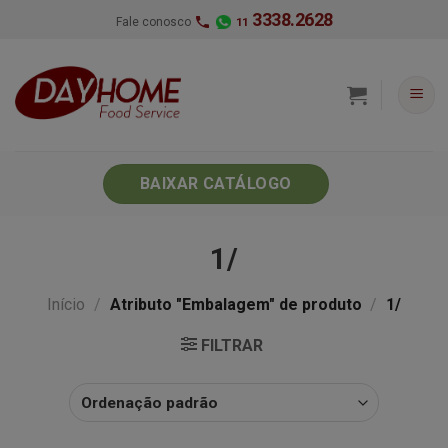
Skip
3338.2628
Fale conosco
11
to
content
BAIXAR CATÁLOGO
1/
Início
/
Atributo "Embalagem" de produto
/
1/
FILTRAR