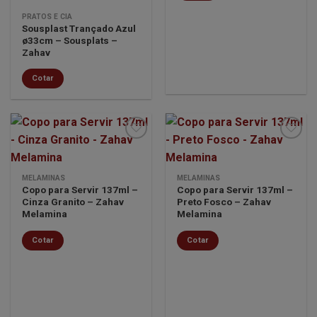
PRATOS E CIA
Sousplast Trançado Azul
ø33cm – Sousplats –
Zahav
Cotar
Minha
Minha
MELAMINAS
MELAMINAS
lista de
lista de
Copo para Servir 137ml –
Copo para Servir 137ml –
desejos
desejos
Cinza Granito – Zahav
Preto Fosco – Zahav
Melamina
Melamina
Cotar
Cotar