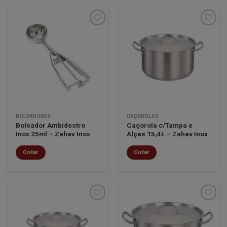
Minha
Minha
lista de
lista de
desejos
desejos
BOLEADORES
CAÇAROLAS
Boleador Ambidestro
Caçorola c/Tampa e
Inox 25ml – Zahav Inox
Alças 15,4L – Zahav Inox
Cotar
Cotar
Minha
Minha