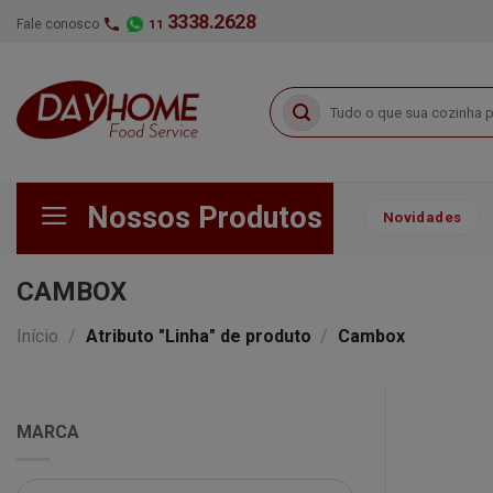
Skip
3338.2628
Fale conosco
11
to
content
Pesquisar
por:
Nossos Produtos
Novidades
CAMBOX
Início
/
Atributo "Linha" de produto
/
Cambox
MARCA