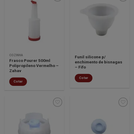
Minha
Minha
lista de
lista de
desejos
desejos
COZINHA
Funil silicone p/
Frasco Pourer 500ml
enchimento de bisnagas
Polipropileno Vermelho –
– Fifo
Zahav
Cotar
Cotar
Minha
Minha
lista de
lista de
desejos
desejos