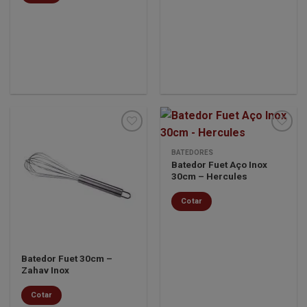
BATEDORES
Batedor Fuet Aço Inox
Minha
Minha
30cm – Hercules
lista de
lista de
desejos
desejos
Cotar
Batedor Fuet 30cm –
Zahav Inox
Cotar