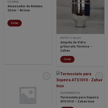
COZINHA
Amassador de Batatas
Minha
Minha
23cm – Brinox
lista de
lista de
desejos
desejos
Cotar
BUFFET E SALÃO
Ampola de Vidro
p/Garrafa Térmica –
Zahav
Cotar
Minha
Minha
EQUIPAMENTOS
lista de
lista de
Termostato para Sopeira
desejos
desejos
ATS1010 – Zahav Inox