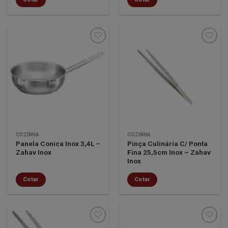
Minha
Minha
lista de
lista de
desejos
desejos
COZINHA
COZINHA
Panela Conica Inox 3,4L –
Pinça Culinária C/ Ponta
Zahav Inox
Fina 25,5cm Inox – Zahav
Inox
Cotar
Cotar