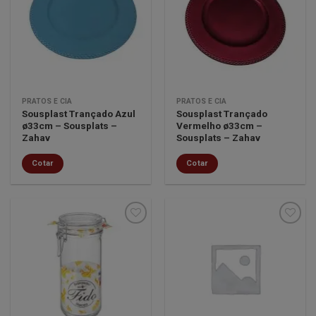
Minha
Minha
lista de
lista de
desejos
desejos
PRATOS E CIA
PRATOS E CIA
Sousplast Trançado Azul
Sousplast Trançado
ø33cm – Sousplats –
Vermelho ø33cm –
Zahav
Sousplats – Zahav
Cotar
Cotar
Minha
Minha
lista de
lista de
desejos
desejos