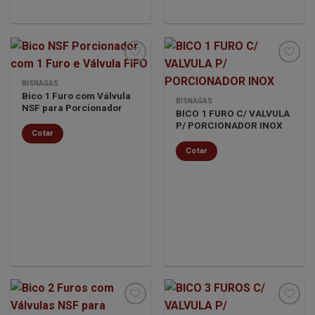
BISNAGAS
Bico 1 Furo com Válvula
Minha
Minha
BISNAGAS
NSF para Porcionador
lista de
lista de
BICO 1 FURO C/ VALVULA
desejos
desejos
P/ PORCIONADOR INOX
Cotar
Cotar