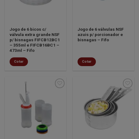
Jogo de 6 bicos c/
Jogo de 6 válvulas NSF
válvula extra grande NSF
azuis p/ porcionador e
p/ bisnagas FIFCB12BC1
bisnagas – Fifo
– 355ml e FIFCB16BC1 –
473ml – Fifo
Cotar
Cotar
Minha
Minha
lista de
lista de
desejos
desejos