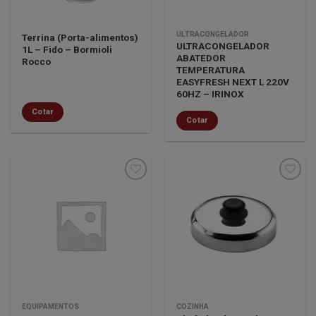
ULTRACONGELADOR
Terrina (Porta-alimentos)
ULTRACONGELADOR
1L – Fido – Bormioli
ABATEDOR
Rocco
TEMPERATURA
EASYFRESH NEXT L 220V
60HZ – IRINOX
Cotar
Cotar
Minha
Minha
lista de
lista de
desejos
desejos
EQUIPAMENTOS
COZINHA