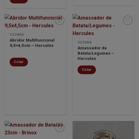
COZINHA
Abridor Multifuncional
Minha
Minha
COZINHA
9,5×4,5cm – Hercules
lista de
lista de
Amassador de
desejos
desejos
Batata/Legumes –
Hercules
Cotar
Cotar