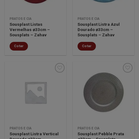
PRATOS E CIA
PRATOS E CIA
Sousplast Listas
Sousplast Listra Azul
Vermelhas ø33cm –
Dourado ø33cm –
Sousplats – Zahav
Sousplats – Zahav
Cotar
Cotar
Minha
Minha
lista de
lista de
desejos
desejos
PRATOS E CIA
PRATOS E CIA
Sousplast Listra Vertical
Sousplast Pebble Prata
Dourado ø33cm –
ø33cm – Sousplats –