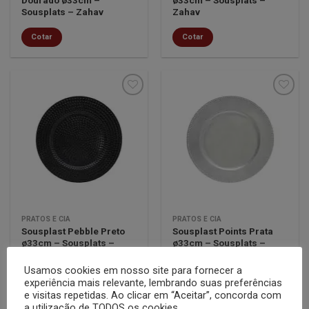
Sousplats – Zahav
Zahav
Cotar
Cotar
Minha
Minha
lista de
lista de
desejos
desejos
PRATOS E CIA
PRATOS E CIA
Sousplast Pebble Preto
Sousplast Points Prata
ø33cm – Sousplats –
ø33cm – Sousplats –
Zahav
Zahav
Usamos cookies em nosso site para fornecer a
Cotar
Cotar
experiência mais relevante, lembrando suas preferências
e visitas repetidas. Ao clicar em “Aceitar”, concorda com
a utilização de TODOS os cookies.