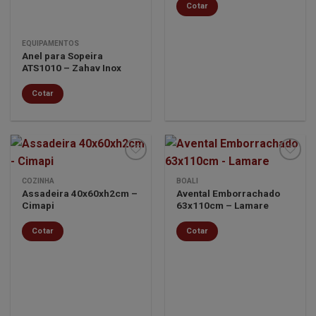
Cotar
EQUIPAMENTOS
Anel para Sopeira
ATS1010 – Zahav Inox
Cotar
COZINHA
BOALI
Assadeira 40x60xh2cm –
Avental Emborrachado
Minha
Minha
Cimapi
63x110cm – Lamare
lista de
lista de
desejos
desejos
Cotar
Cotar