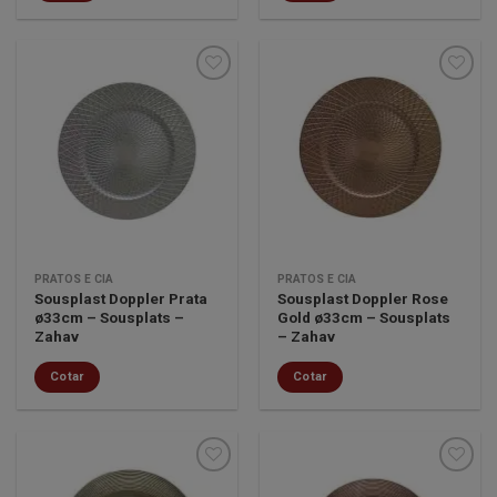
Minha
Minha
lista de
lista de
desejos
desejos
PRATOS E CIA
PRATOS E CIA
Sousplast Doppler Prata
Sousplast Doppler Rose
ø33cm – Sousplats –
Gold ø33cm – Sousplats
Zahav
– Zahav
Cotar
Cotar