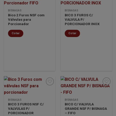
Minha
Minha
BISNAGAS
BISNAGAS
lista de
lista de
Bico 2 Furos NSF com
BICO 3 FUROS C/
desejos
desejos
Válvulas para
VALVULA P/
Porcionador
PORCIONADOR INOX
Cotar
Cotar
Minha
Minha
BISNAGAS
BISNAGAS
lista de
lista de
BICO 3 FUROS NSF C/
BICO C/ VALVULA
desejos
desejos
VALVULAS P/
GRANDE NSF P/ BISNAGA
PORCIONADOR
– FIFO