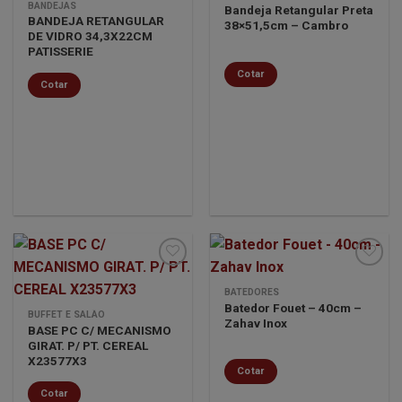
Minha
Minha
BANDEJAS
Bandeja Retangular Preta
lista de
lista de
BANDEJA RETANGULAR
38×51,5cm – Cambro
desejos
desejos
DE VIDRO 34,3X22CM
PATISSERIE
Cotar
Cotar
BATEDORES
Batedor Fouet – 40cm –
Minha
Minha
BUFFET E SALÃO
Zahav Inox
lista de
lista de
BASE PC C/ MECANISMO
desejos
desejos
GIRAT. P/ PT. CEREAL
X23577X3
Cotar
Cotar