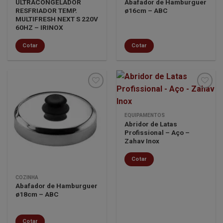
ULTRACONGELADOR
Abafador de Hamburguer
RESFRIADOR TEMP.
ø16cm – ABC
MULTIFRESH NEXT S 220V
60HZ – IRINOX
Cotar
Cotar
Minha
Minha
EQUIPAMENTOS
lista de
lista de
Abridor de Latas
desejos
desejos
Profissional – Aço –
Zahav Inox
Cotar
COZINHA
Abafador de Hamburguer
ø18cm – ABC
Cotar