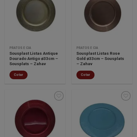
Minha
Minha
lista de
lista de
desejos
desejos
PRATOS E CIA
PRATOS E CIA
Sousplast Listas Antique
Sousplast Listas Rose
Dourado Antigo ø33cm –
Gold ø33cm – Sousplats
Sousplats – Zahav
– Zahav
Cotar
Cotar
Minha
Minha
lista de
lista de
desejos
desejos