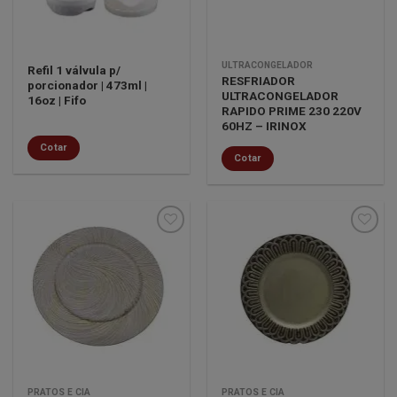
ULTRACONGELADOR
Refil 1 válvula p/
RESFRIADOR
porcionador | 473ml |
ULTRACONGELADOR
16oz | Fifo
RAPIDO PRIME 230 220V
60HZ – IRINOX
Cotar
Cotar
Minha
Minha
lista de
lista de
desejos
desejos
PRATOS E CIA
PRATOS E CIA