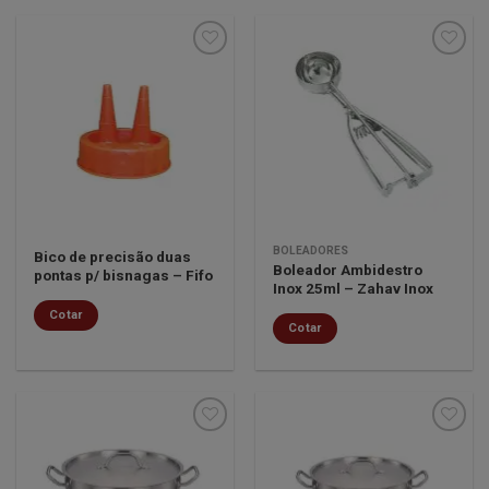
Minha
Minha
lista de
lista de
desejos
desejos
BOLEADORES
Bico de precisão duas
Boleador Ambidestro
pontas p/ bisnagas – Fifo
Inox 25ml – Zahav Inox
Cotar
Cotar
Minha
Minha