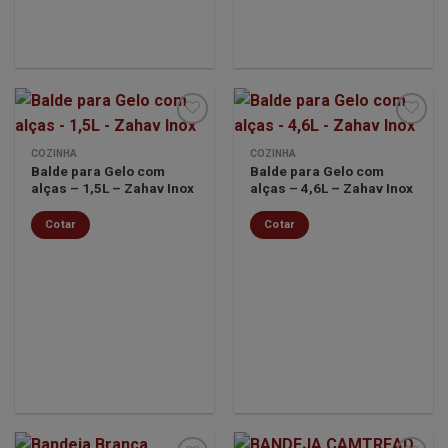
COZINHA
COZINHA
Balde para Gelo com
Balde para Gelo com
Minha
Minha
alças – 1,5L – Zahav Inox
alças – 4,6L – Zahav Inox
lista de
lista de
desejos
desejos
Cotar
Cotar