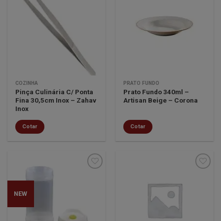
Minha
Minha
lista de
lista de
desejos
desejos
COZINHA
PRATO FUNDO
Pinça Culinária C/ Ponta
Prato Fundo 340ml –
Fina 30,5cm Inox – Zahav
Artisan Beige – Corona
Inox
Cotar
Cotar
NEW
Minha
Minha
lista de
lista de
desejos
desejos