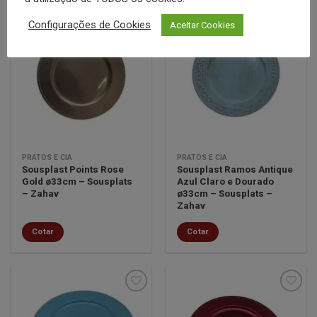
Configurações de Cookies
Aceitar Cookies
Minha
Minha
lista de
lista de
desejos
desejos
PRATOS E CIA
PRATOS E CIA
Sousplast Points Rose
Sousplast Ramos Antique
Gold ø33cm – Sousplats
Azul Claro e Dourado
– Zahav
ø33cm – Sousplats –
Zahav
Cotar
Cotar