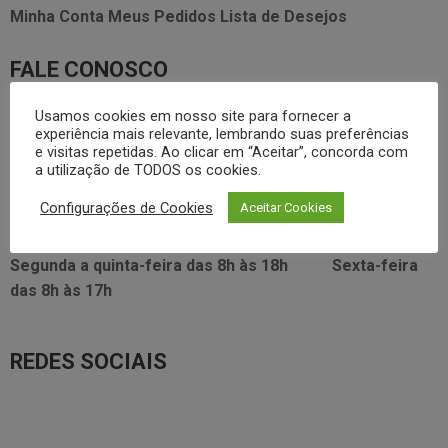
Minha Conta
Meus Pedidos
Lista de Desejos
FALE CONOSCO
3338.2628
Usamos cookies em nosso site para fornecer a
foodservice@dayhome.com.br
11
experiência mais relevante, lembrando suas preferências
Atendimento Whatsapp
e visitas repetidas. Ao clicar em “Aceitar”, concorda com
a utilização de TODOS os cookies.
VISITE NOSSO SHOWRROM:
Configurações de Cookies
Aceitar Cookies
Rua Araújo Figueiredo, 96
Segunda a quinta-feira das
8h às 18h
Sexta-feira
das
8h às 17h
REDES SOCIAIS