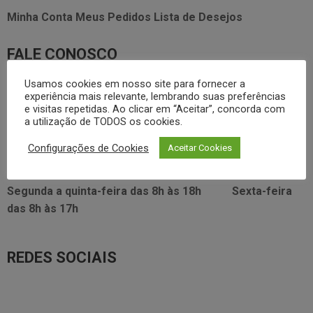
Minha Conta
Meus Pedidos
Lista de Desejos
FALE CONOSCO
Usamos cookies em nosso site para fornecer a
3338.2628
foodservice@dayhome.com.br
11
experiência mais relevante, lembrando suas preferências
e visitas repetidas. Ao clicar em “Aceitar”, concorda com
Atendimento Whatsapp
a utilização de TODOS os cookies.
VISITE NOSSO SHOWRROM:
Configurações de Cookies
Aceitar Cookies
Rua Araújo Figueiredo, 96
Segunda a quinta-feira das
8h às 18h
Sexta-feira
das
8h às 17h
REDES SOCIAIS