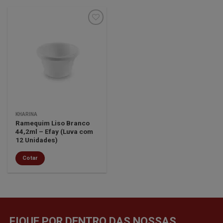
Minha
lista de
desejos
KHARINA
Ramequim Liso Branco
44,2ml – Efay (Luva com
12 Unidades)
Cotar
FIQUE POR DENTRO DAS NOSSAS