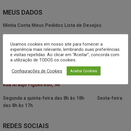
MEUS DADOS
Minha Conta
Meus Pedidos
Lista de Desejos
FALE CONOSCO
Usamos cookies em nosso site para fornecer a
experiência mais relevante, lembrando suas preferências
3338.2628
e visitas repetidas. Ao clicar em “Aceitar”, concorda com
foodservice@dayhome.com.br
11
a utilização de TODOS os cookies.
Atendimento Whatsapp
Configurações de Cookies
Aceitar Cookies
VISITE NOSSO SHOWRROM:
Rua Araújo Figueiredo, 96
Segunda a quinta-feira das
8h às 18h
Sexta-feira
das
8h às 17h
REDES SOCIAIS