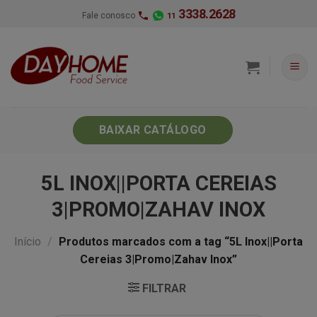
Skip
3338.2628
Fale conosco
11
to
content
BAIXAR CATÁLOGO
5L INOX||PORTA CEREIAS
3|PROMO|ZAHAV INOX
Início
/
Produtos marcados com a tag “5L Inox||Porta
Cereias 3|Promo|Zahav Inox”
FILTRAR