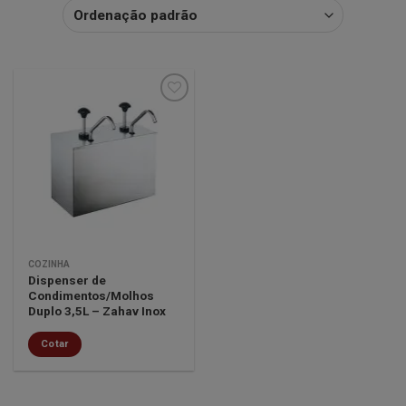
Minha
lista de
desejos
COZINHA
Dispenser de
Condimentos/Molhos
Duplo 3,5L – Zahav Inox
Cotar