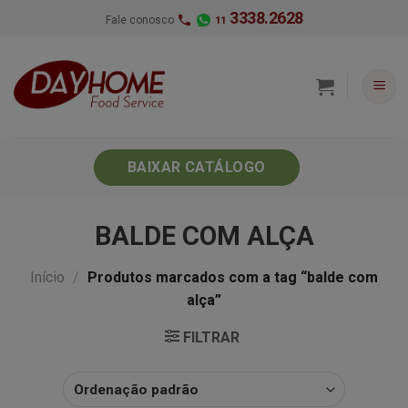
Skip
3338.2628
Fale conosco
11
to
content
BAIXAR CATÁLOGO
BALDE COM ALÇA
Início
/
Produtos marcados com a tag “balde com
alça”
FILTRAR