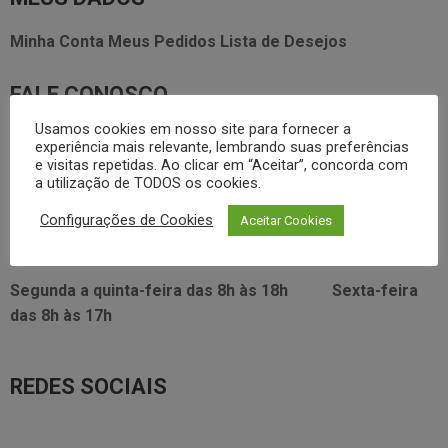
Minha Conta
Meus Pedidos
Lista de Desejos
FALE CONOSCO
Usamos cookies em nosso site para fornecer a
3338.2628
foodservice@dayhome.com.br
11
experiência mais relevante, lembrando suas preferências
e visitas repetidas. Ao clicar em “Aceitar”, concorda com
Atendimento Whatsapp
a utilização de TODOS os cookies.
VISITE NOSSO SHOWRROM:
Configurações de Cookies
Aceitar Cookies
Rua Araújo Figueiredo, 96
Segunda a quinta-feira das
8h às 18h
Sexta-feira
das
8h às 17h
REDES SOCIAIS