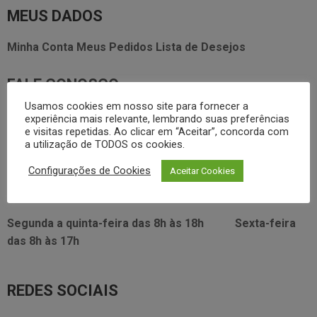
MEUS DADOS
Minha Conta
Meus Pedidos
Lista de Desejos
FALE CONOSCO
Usamos cookies em nosso site para fornecer a
3338.2628
experiência mais relevante, lembrando suas preferências
foodservice@dayhome.com.br
11
e visitas repetidas. Ao clicar em “Aceitar”, concorda com
Atendimento Whatsapp
a utilização de TODOS os cookies.
VISITE NOSSO SHOWRROM:
Configurações de Cookies
Aceitar Cookies
Rua Araújo Figueiredo, 96
Segunda a quinta-feira das
8h às 18h
Sexta-feira
das
8h às 17h
REDES SOCIAIS