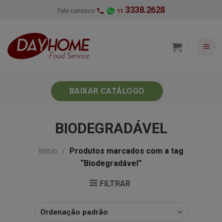
Skip
3338.2628
Fale conosco
11
to
content
BAIXAR CATÁLOGO
BIODEGRADÁVEL
Início
/
Produtos marcados com a tag
“Biodegradável”
FILTRAR