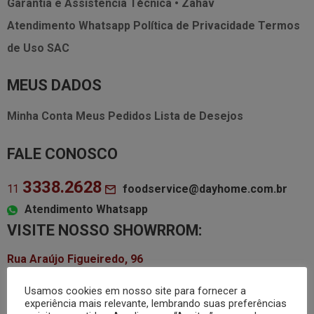
Garantia e Assistência Técnica • Zahav
Atendimento Whatsapp
Política de Privacidade
Termos
de Uso
SAC
MEUS DADOS
Minha Conta
Meus Pedidos
Lista de Desejos
FALE CONOSCO
3338.2628
foodservice@dayhome.com.br
11
Atendimento Whatsapp
VISITE NOSSO SHOWRROM:
Rua Araújo Figueiredo, 96
Usamos cookies em nosso site para fornecer a
Segunda a quinta-feira das
8h às 18h
Sexta-feira
experiência mais relevante, lembrando suas preferências
das
8h às 17h