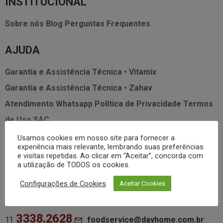
INSTITUCIONAL
Sobre nós
Blog
Perguntas Frequentes
AJUDA
Garantia e Assistência Técnica • Vitamix
Garantia e Assistência Técnica • Zahav
Atendimento Whatsapp
Política de Privacidade
Termos
de Uso
SAC
Usamos cookies em nosso site para fornecer a
MEUS DADOS
experiência mais relevante, lembrando suas preferências
e visitas repetidas. Ao clicar em “Aceitar”, concorda com
a utilização de TODOS os cookies.
Minha Conta
Meus Pedidos
Lista de Desejos
Configurações de Cookies
Aceitar Cookies
FALE CONOSCO
3338.2628
foodservice@dayhome.com.br
11