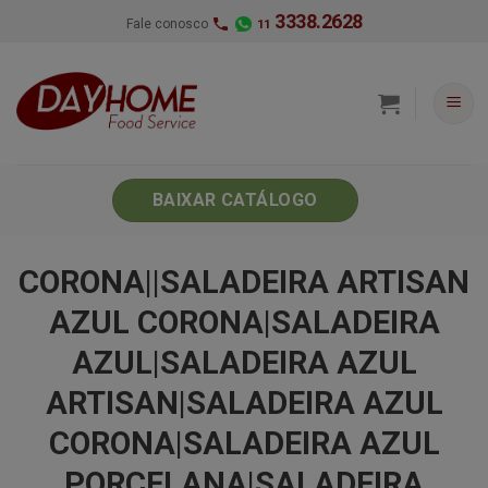
Skip
3338.2628
Fale conosco
11
to
content
BAIXAR CATÁLOGO
CORONA||SALADEIRA ARTISAN
AZUL CORONA|SALADEIRA
AZUL|SALADEIRA AZUL
ARTISAN|SALADEIRA AZUL
CORONA|SALADEIRA AZUL
PORCELANA|SALADEIRA