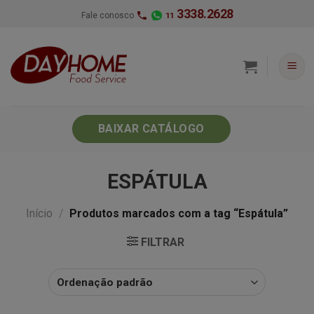
Skip
3338.2628
Fale conosco
11
to
content
BAIXAR CATÁLOGO
ESPÁTULA
Início
/
Produtos marcados com a tag “Espátula”
FILTRAR