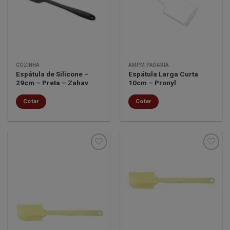
lista de
lista de
desejos
desejos
COZINHA
AMPM PADARIA
Espátula de Silicone –
Espátula Larga Curta
29cm – Preta – Zahav
10cm – Pronyl
Cotar
Cotar
Minha
Minha
lista de
lista de
desejos
desejos