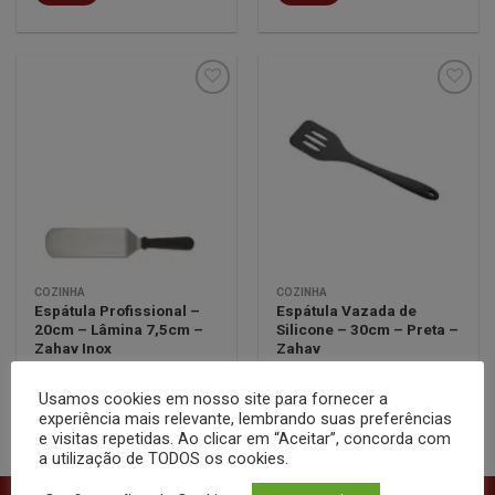
Minha
Minha
lista de
lista de
desejos
desejos
COZINHA
COZINHA
Espátula Profissional –
Espátula Vazada de
20cm – Lâmina 7,5cm –
Silicone – 30cm – Preta –
Zahav Inox
Zahav
Cotar
Cotar
Usamos cookies em nosso site para fornecer a
experiência mais relevante, lembrando suas preferências
e visitas repetidas. Ao clicar em “Aceitar”, concorda com
a utilização de TODOS os cookies.