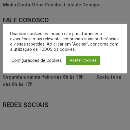
Minha Conta
Meus Pedidos
Lista de Desejos
FALE CONOSCO
3338.2628
Usamos cookies em nosso site para fornecer a
foodservice@dayhome.com.br
11
experiência mais relevante, lembrando suas preferências
Atendimento Whatsapp
e visitas repetidas. Ao clicar em “Aceitar”, concorda com
a utilização de TODOS os cookies.
VISITE NOSSO SHOWRROM:
Configurações de Cookies
Aceitar Cookies
Rua Araújo Figueiredo, 96
Segunda a quinta-feira das
8h às 18h
Sexta-feira
das
8h às 17h
REDES SOCIAIS