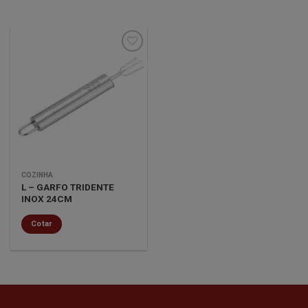
Minha
lista de
desejos
COZINHA
L – GARFO TRIDENTE
INOX 24CM
Cotar