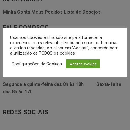
Minha Conta
Meus Pedidos
Lista de Desejos
FALE CONOSCO
Usamos cookies em nosso site para fornecer a
3338.2628
foodservice@dayhome.com.br
11
experiência mais relevante, lembrando suas preferências
e visitas repetidas. Ao clicar em “Aceitar”, concorda com
Atendimento Whatsapp
a utilização de TODOS os cookies.
VISITE NOSSO SHOWRROM:
Configurações de Cookies
Aceitar Cookies
Rua Araújo Figueiredo, 96
Segunda a quinta-feira das
8h às 18h
Sexta-feira
das
8h às 17h
REDES SOCIAIS