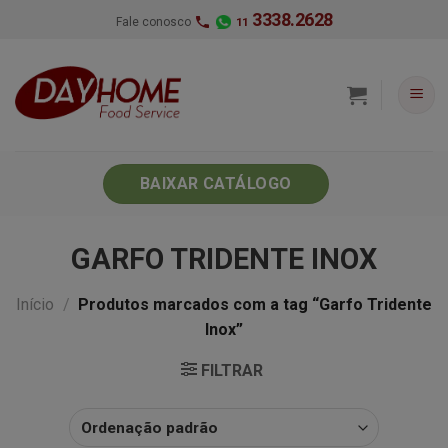
Skip
3338.2628
Fale conosco
11
to
content
BAIXAR CATÁLOGO
GARFO TRIDENTE INOX
Início
/
Produtos marcados com a tag “Garfo Tridente
Inox”
FILTRAR