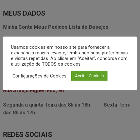
MEUS DADOS
Minha Conta
Meus Pedidos
Lista de Desejos
FALE CONOSCO
Usamos cookies em nosso site para fornecer a
experiência mais relevante, lembrando suas preferências
3338.2628
e visitas repetidas. Ao clicar em “Aceitar”, concorda com
foodservice@dayhome.com.br
11
a utilização de TODOS os cookies.
Atendimento Whatsapp
Configurações de Cookies
Aceitar Cookies
VISITE NOSSO SHOWRROM:
Rua Araújo Figueiredo, 96
Segunda a quinta-feira das
8h às 18h
Sexta-feira
das
8h às 17h
REDES SOCIAIS