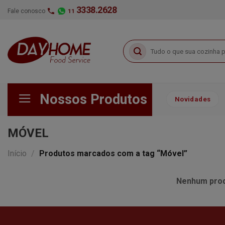
Skip
3338.2628
Fale conosco
11
to
content
Pesquisar
por:
Nossos Produtos
Novidades
MÓVEL
Início
/
Produtos marcados com a tag “Móvel”
Nenhum produ