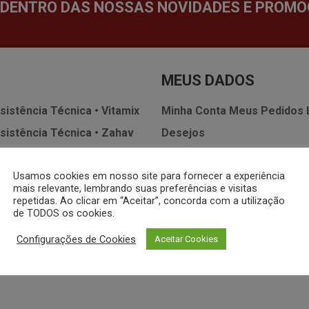
 DENTRO DAS NOSSAS NOVIDADES E PROMO
MEUS DADOS
sistência Técnica • Vitamix
Minha Conta
Meus Pedidos
sistência Técnica • Zahav
Desejos
 Whatsapp
Política de
Usamos cookies em nosso site para fornecer a experiência
Termos de Uso
SAC
mais relevante, lembrando suas preferências e visitas
repetidas. Ao clicar em “Aceitar”, concorda com a utilização
de TODOS os cookies.
Configurações de Cookies
Aceitar Cookies