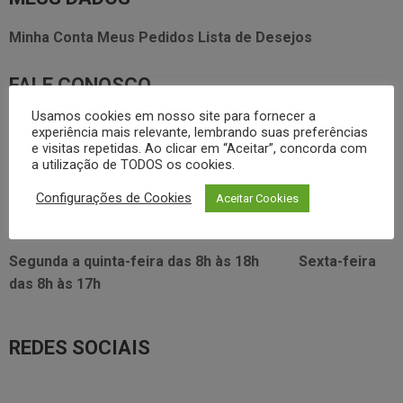
Minha Conta
Meus Pedidos
Lista de Desejos
FALE CONOSCO
Usamos cookies em nosso site para fornecer a
3338.2628
foodservice@dayhome.com.br
11
experiência mais relevante, lembrando suas preferências
e visitas repetidas. Ao clicar em “Aceitar”, concorda com
Atendimento Whatsapp
a utilização de TODOS os cookies.
VISITE NOSSO SHOWRROM:
Configurações de Cookies
Aceitar Cookies
Rua Araújo Figueiredo, 96
Segunda a quinta-feira das
8h às 18h
Sexta-feira
das
8h às 17h
REDES SOCIAIS