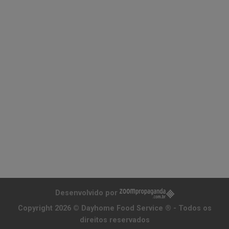
Desenvolvido por
Copyright 2026 ©
Dayhome Food Service ®
- Todos os
direitos reservados