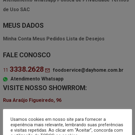
de Uso
SAC
MEUS DADOS
Minha Conta
Meus Pedidos
Lista de Desejos
FALE CONOSCO
3338.2628
foodservice@dayhome.com.br
11
Atendimento Whatsapp
VISITE NOSSO SHOWRROM:
Rua Araújo Figueiredo, 96
Segunda a quinta-feira das
8h às 18h
Sexta-feira
Usamos cookies em nosso site para fornecer a
das
8h às 17h
experiência mais relevante, lembrando suas preferências
e visitas repetidas. Ao clicar em “Aceitar”, concorda com