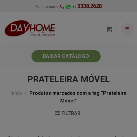
Skip
3338.2628
Fale conosco
11
to
content
BAIXAR CATÁLOGO
PRATELEIRA MÓVEL
Início
/
Produtos marcados com a tag “Prateleira
Móvel”
FILTRAR