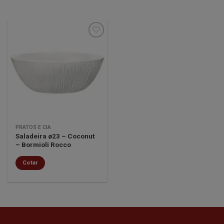
Minha
lista de
desejos
PRATOS E CIA
Saladeira ø23 – Coconut
– Bormioli Rocco
Cotar