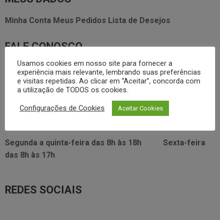
Minha Conta
Meus Pedidos
Lista de Desejos
FALE CONOSCO
Usamos cookies em nosso site para fornecer a
3338.2628
foodservice@dayhome.com.br
11
experiência mais relevante, lembrando suas preferências
e visitas repetidas. Ao clicar em “Aceitar”, concorda com
Atendimento Whatsapp
a utilização de TODOS os cookies.
VISITE NOSSO SHOWRROM:
Configurações de Cookies
Aceitar Cookies
Rua Araújo Figueiredo, 96
Segunda a quinta-feira das
8h às 18h
Sexta-feira
das
8h às 17h
REDES SOCIAIS