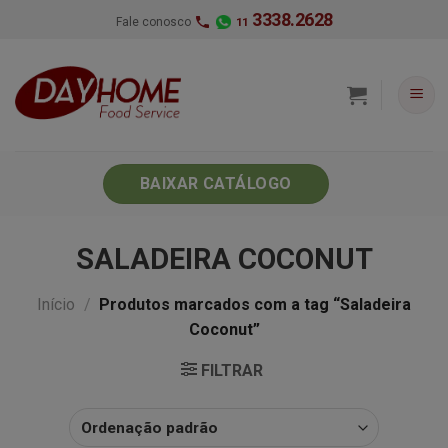
Skip
3338.2628
Fale conosco
11
to
content
BAIXAR CATÁLOGO
SALADEIRA COCONUT
Início
/
Produtos marcados com a tag “Saladeira
Coconut”
FILTRAR