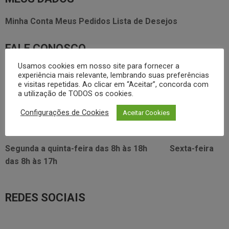
Minha Conta
Meus Pedidos
Lista de Desejos
FALE CONOSCO
Usamos cookies em nosso site para fornecer a
3338.2628
foodservice@dayhome.com.br
11
experiência mais relevante, lembrando suas preferências
e visitas repetidas. Ao clicar em “Aceitar”, concorda com
Atendimento Whatsapp
a utilização de TODOS os cookies.
VISITE NOSSO SHOWRROM:
Configurações de Cookies
Aceitar Cookies
Rua Araújo Figueiredo, 96
Segunda a quinta-feira das
8h às 18h
Sexta-feira
das
8h às 17h
REDES SOCIAIS