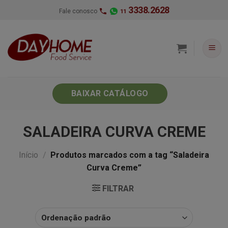
Skip
3338.2628
Fale conosco
11
to
content
BAIXAR CATÁLOGO
SALADEIRA CURVA CREME
Início
/
Produtos marcados com a tag “Saladeira
Curva Creme”
FILTRAR