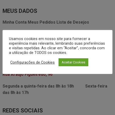
MEUS DADOS
Minha Conta
Meus Pedidos
Lista de Desejos
FALE CONOSCO
Usamos cookies em nosso site para fornecer a
experiência mais relevante, lembrando suas preferências
3338.2628
e visitas repetidas. Ao clicar em “Aceitar”, concorda com
foodservice@dayhome.com.br
11
a utilização de TODOS os cookies.
Atendimento Whatsapp
Configurações de Cookies
Aceitar Cookies
VISITE NOSSO SHOWRROM:
Rua Araújo Figueiredo, 96
Segunda a quinta-feira das
8h às 18h
Sexta-feira
das
8h às 17h
REDES SOCIAIS