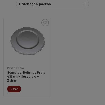
Minha
lista de
desejos
PRATOS E CIA
Sousplast Bolinhas Prata
ø33cm – Sousplats –
Zahav
Cotar