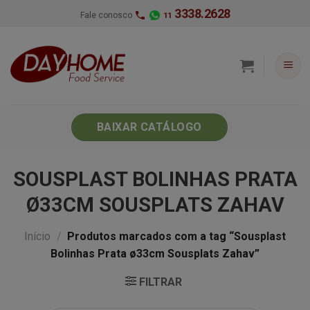
Skip
3338.2628
Fale conosco
11
to
content
BAIXAR CATÁLOGO
SOUSPLAST BOLINHAS PRATA
Ø33CM SOUSPLATS ZAHAV
Início
/
Produtos marcados com a tag “Sousplast
Bolinhas Prata ø33cm Sousplats Zahav”
FILTRAR