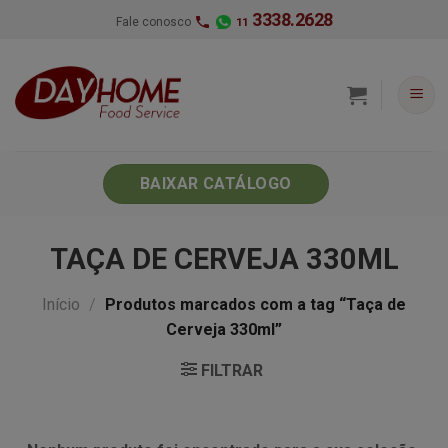
Skip
3338.2628
Fale conosco
11
to
content
BAIXAR CATÁLOGO
TAÇA DE CERVEJA 330ML
Início
/
Produtos marcados com a tag “Taça de
Cerveja 330ml”
FILTRAR