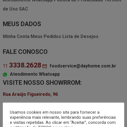
de Uso
SAC
MEUS DADOS
Minha Conta
Meus Pedidos
Lista de Desejos
FALE CONOSCO
3338.2628
foodservice@dayhome.com.br
11
Atendimento Whatsapp
VISITE NOSSO SHOWRROM:
Rua Araújo Figueiredo, 96
Segunda a quinta-feira das
8h às 18h
Sexta-feira
Usamos cookies em nosso site para fornecer a
das
8h às 17h
experiência mais relevante, lembrando suas preferências
e visitas repetidas. Ao clicar em “Aceitar”, concorda com