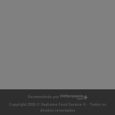
Desenvolvido por
Copyright 2026 ©
Dayhome Food Service ®
- Todos os
direitos reservados